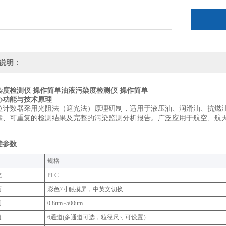
说明：
染度检测仪 操作简单
油液污染度检测仪 操作简单
核心功能与技术原理
粒计数器采用光阻法（遮光法）原理研制，适用于液压油、润滑油、抗燃
靠、可重复的检测结果及完整的污染监测分析报告。广泛应用于航空、航
。
键参数‌
规格‌
统
PLC
面
彩色7寸触摸屏，中英文切换
围
0.8um~500um
道
6通道(多通道可选，粒径尺寸可设置）