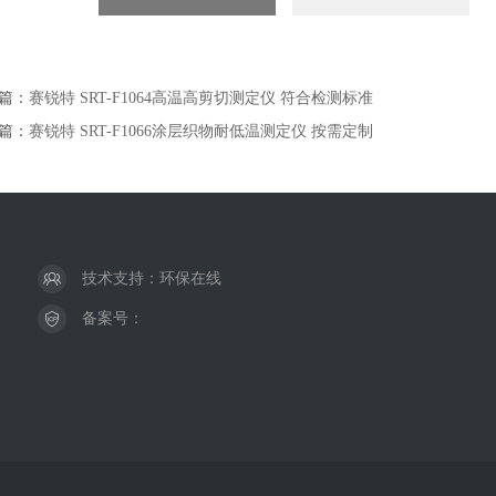
篇：
赛锐特 SRT-F1064高温高剪切测定仪 符合检测标准
篇：
赛锐特 SRT-F1066涂层织物耐低温测定仪‌ 按需定制
技术支持：
环保在线
备案号：