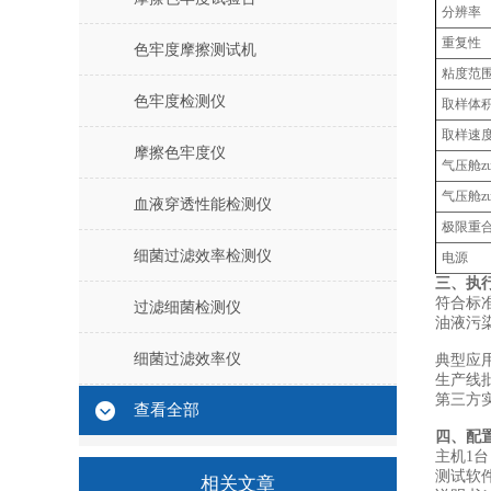
分辨率
重复性
色牢度摩擦测试机
粘度范
色牢度检测仪
取样体
取样速
摩擦色牢度仪
气压舱z
气压舱z
血液穿透性能检测仪
极限重
细菌过滤效率检测仪
电源
三、执
符合标
过滤细菌检测仪
油液污染度
细菌过滤效率仪
‌典型应用
生产线
第三方
查看全部
四、配
主机1台
测试软
相关文章