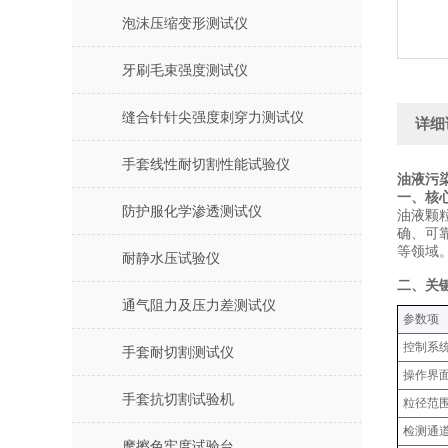
泡沫压缩变形测试仪
牙刷毛束强度测试仪
缝合针针尖强度刺穿力测试仪
详细
手套线性耐切割性能试验仪
油液污
‌一、
防护服化学渗透测试仪
油液颗
确、可
等领域
耐静水压试验仪
‌二、关
通气阻力及压力差测试仪
‌参数项‌
控制系
手套耐切割测试仪
操作界
手套抗切割试验机
粒径范
检测通
摩擦色牢度试验台