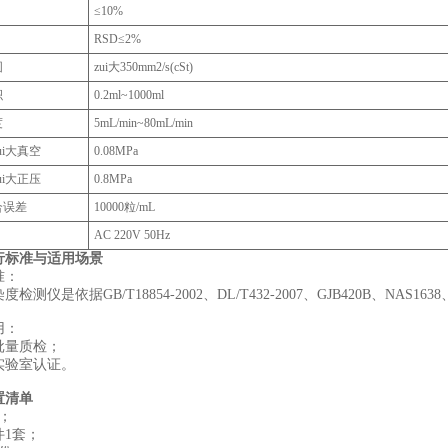
≤10%
RSD≤2%
围
zui大350mm2/s(cSt)
积
0.2ml~1000ml
度
5mL/min~80mL/min
ui大真空
0.08MPa
ui大正压
0.8MPa
合误差
10000粒/mL
AC 220V 50Hz
行标准与适用场景‌
准：
检测仪是依据GB/T18854-2002、DL/T432-2007、GJB420B、NAS1638
‌：
批量质检；
实验室认证。
置清单
；
件1套；