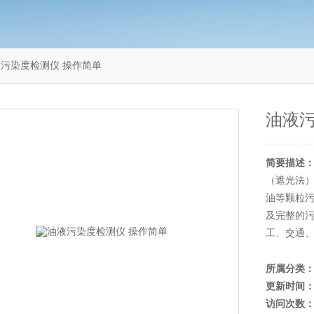
5油液污染度检测仪 操作简单
油液污
简要描述
（遮光法
油等颗粒
及完整的
工、交通
所属分类
更新时间
访问次数