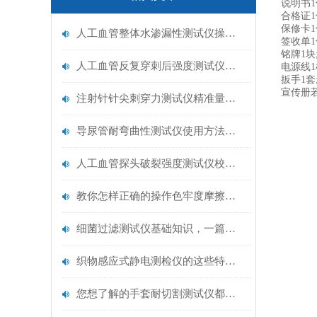
说明书1
合格证1
保修卡1
人工血管整体水渗漏性测试仪操作中最容易出错的步骤
签收单1
铭牌1块
人工血管反复穿刺后强度测试仪是什么？透析患者的“生命管“质量靠它把关！
电源线1
扳手1套
宣传册若
注射针针尖刺穿力测试仪精准量化针尖锋利度，构筑临床安全防线
导尿管耐弯曲性测试仪使用方法与操作规范
人工血管探头破裂强度测试仪校准规范：精准赋能医疗安全的技术基准
教你怎样正确的操作色牢度摩擦测试机
细菌过滤测试仪基础知识，一篇搞定
织物感应式静电测检仪的这些特点很少有人都知道
您想了解的手套耐切割测试仪都在这里了