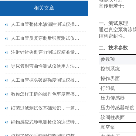
宣传册若干;
相关文章
一、测试原理
人工血管整体水渗漏性测试仪操作中最容易出错的步骤
通过真空泵将泳
结构密封性。
人工血管反复穿刺后强度测试仪是什么？透析患者的“生命管“质量靠它把关！
二、技术参数
注射针针尖刺穿力测试仪精准量化针尖锋利度，构筑临床安全防线
‌参数项‌
导尿管耐弯曲性测试仪使用方法与操作规范
控制系统
操作界面
人工血管探头破裂强度测试仪校准规范：精准赋能医疗安全的技术基准
打印机
教你怎样正确的操作色牢度摩擦测试机
压力传感器
压力传感器精度
细菌过滤测试仪基础知识，一篇搞定
软圆柱表面
织物感应式静电测检仪的这些特点很少有人都知道
真空泵