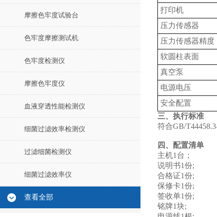
打印机
摩擦色牢度试验台
压力传感器
色牢度摩擦测试机
压力传感器精度
软圆柱表面
色牢度检测仪
真空泵
摩擦色牢度仪
电源电压
安全配置
血液穿透性能检测仪
三、执行标准
符合GB/T444
细菌过滤效率检测仪
四、配置清单
过滤细菌检测仪
主机1台；
说明书1份;
细菌过滤效率仪
合格证1份;
保修卡1份;
签收单1份;
查看全部
铭牌1块;
电源线1根;