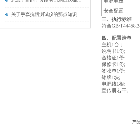
您想了解的手套耐切割测试仪都在这里了
电源电压
安全配置
关于手套抗切测试仪的那点知识
三、执行标准
符合GB/T444
四、配置清单
主机1台；
说明书1份;
合格证1份;
保修卡1份;
签收单1份;
铭牌1块;
电源线1根;
宣传册若干;
产