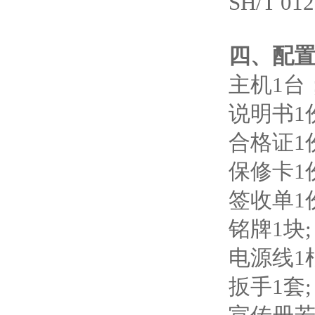
SH/T 
四、配
主机1台
说明书1
合格证1
保修卡1
签收单1
铭牌1块;
电源线1
扳手1套;