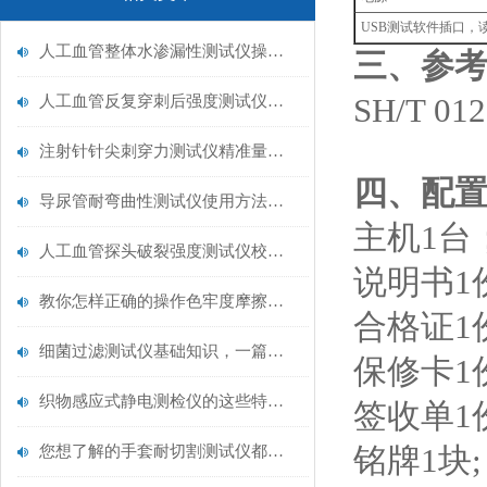
USB测试软件插口，
人工血管整体水渗漏性测试仪操作中最容易出错的步骤
三、参考
人工血管反复穿刺后强度测试仪是什么？透析患者的“生命管“质量靠它把关！
SH/T 
注射针针尖刺穿力测试仪精准量化针尖锋利度，构筑临床安全防线
四、配
导尿管耐弯曲性测试仪使用方法与操作规范
主机1台
人工血管探头破裂强度测试仪校准规范：精准赋能医疗安全的技术基准
说明书1
教你怎样正确的操作色牢度摩擦测试机
合格证1
细菌过滤测试仪基础知识，一篇搞定
保修卡1
织物感应式静电测检仪的这些特点很少有人都知道
签收单1
您想了解的手套耐切割测试仪都在这里了
铭牌1块;