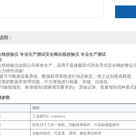
说明：
在线校验仪 专业生产测试
安全阀在线校验仪 专业生产测试
绍
在线校验仪由我公司研发生产，适用于直接载荷式和先导式安全阀的整定
压力特性试验!
感器可与数据采集系统、数据处理系统进行动态标定，使之达到更高精度。
、可靠的数据库管理功能，可方便地进行检索、存储、出报告;
打印曲线报告、标准报告(国家规范要求的)、原始记录、批量报告四种形式
键参数
规格‌
统
工业级PLC+windows
面
彩色10寸工控一体机，可触摸屏操作，可鼠标键盘操作
式
全触控操作，可设置、调用、修改测试程序