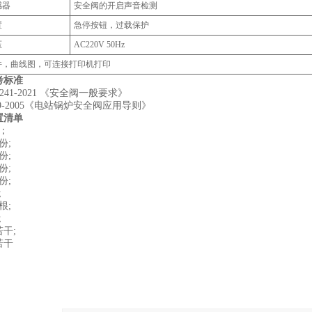
感器
安全阀的开启声音检测
置
急停按钮，过载保护
压
AC220V 50Hz
件，曲线图，可连接打印机打印
考标准
12241-2021 《安全阀一般要求》
959-2005《电站锅炉安全阀应用导则》
置清单
；
份;
份;
份;
份;
;
根;
;
干;
若干