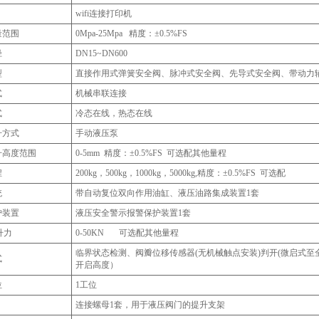
wifi连接打印机
量范围
0Mpa-25Mpa 精度：±0.5%FS
径
DN15~DN600
型
直接作用式弹簧安全阀、脉冲式安全阀、先导式安全阀、带动力
式
机械串联连接
式
冷态在线，热态在线
升方式
手动液压泵
升高度范围
0-5mm 精度：±0.5%FS 可选配其他量程
程
200kg，500kg，1000kg，5000kg,精度：±0.5%FS 可选配
统
带自动复位双向作用油缸、液压油路集成装置1套
护装置
液压安全警示报警保护装置1套
升力
0-50KN 可选配其他量程
临界状态检测、阀瓣位移传感器(无机械触点安装)判开(微启式至
式
开启高度）
位
1工位
连接螺母1套，用于液压阀门的提升支架