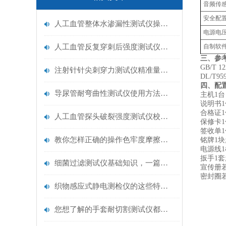
音频传
安全配
人工血管整体水渗漏性测试仪操作中最容易出错的步骤
电源电
人工血管反复穿刺后强度测试仪是什么？透析患者的“生命管“质量靠它把关！
自制软
三、参
GB/T 
注射针针尖刺穿力测试仪精准量化针尖锋利度，构筑临床安全防线
DL/T
四、配
导尿管耐弯曲性测试仪使用方法与操作规范
主机1台
说明书1
合格证1
人工血管探头破裂强度测试仪校准规范：精准赋能医疗安全的技术基准
保修卡1
签收单1
教你怎样正确的操作色牢度摩擦测试机
铭牌1块
电源线1
扳手1套
细菌过滤测试仪基础知识，一篇搞定
宣传册若
密封圈
织物感应式静电测检仪的这些特点很少有人都知道
您想了解的手套耐切割测试仪都在这里了