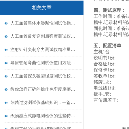
相关文章
四、测试原理：
工作时间：准备试
槽中.记录材料的
人工血管整体水渗漏性测试仪操作中最容易出错的步骤
固化时间：准备试
槽中.记录材料的
人工血管反复穿刺后强度测试仪是什么？透析患者的“生命管“质量靠它把关！
五、配置清单
注射针针尖刺穿力测试仪精准量化针尖锋利度，构筑临床安全防线
主机1台；
说明书1份;
导尿管耐弯曲性测试仪使用方法与操作规范
合格证1份;
保修卡1份;
签收单1份;
人工血管探头破裂强度测试仪校准规范：精准赋能医疗安全的技术基准
铭牌1块;
电源线1根;
教你怎样正确的操作色牢度摩擦测试机
扳手1套;
宣传册若干;
细菌过滤测试仪基础知识，一篇搞定
织物感应式静电测检仪的这些特点很少有人都知道