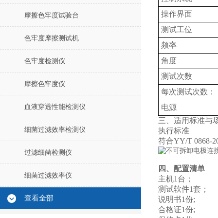
操作界面
摩擦色牢度试验台
测试工位
色牢度摩擦测试机
频率
角度
色牢度检测仪
测试
次
数
摩擦色牢度仪
每次测试次数：
血液穿透性能检测仪
电源
三、适用标准与
细菌过滤效率检测仪
执行标准
符合YY/T 086
过滤细菌检测仪
四、配置清单
细菌过滤效率仪
主机1台；
测试软件1套；
查看全部
说明书1份;
合格证1份;