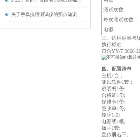
您想了解的手套耐切割测试仪都在这里了
测试
次
数
关于手套抗切测试仪的那点知识
每次测试次数：
电源
三、适用标准与
执行标准
符合YY/T 086
四、配置清单
主机1台；
测试软件1套；
说明书1份;
合格证1份;
保修卡1份;
签收单1份;
铭牌1块;
电源线1根;
扳手1套;
宣传册若干;