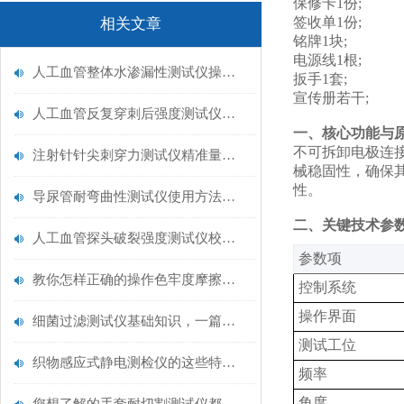
保修卡1份;
签收单1份;
相关文章
铭牌1块;
电源线1根;
人工血管整体水渗漏性测试仪操作中最容易出错的步骤
扳手1套;
宣传册若干;
人工血管反复穿刺后强度测试仪是什么？透析患者的“生命管“质量靠它把关！
‌一、核心功能与
不可拆卸电极连
注射针针尖刺穿力测试仪精准量化针尖锋利度，构筑临床安全防线
械稳固性，确保
性。
导尿管耐弯曲性测试仪使用方法与操作规范
‌二、关键技术参
人工血管探头破裂强度测试仪校准规范：精准赋能医疗安全的技术基准
‌参数项‌
教你怎样正确的操作色牢度摩擦测试机
控制系统
操作界面
细菌过滤测试仪基础知识，一篇搞定
测试工位
织物感应式静电测检仪的这些特点很少有人都知道
频率
角度