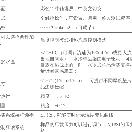
界面
彩色12寸触摸屏，中英文切换
方式
全触控操作，可设置、调用、修改测试程序
热板
0～0.25cal/cm2·s（可调节）
板可以选择两种加
温度控制模式和热流量控制模式
式
32.5±1℃（可调）流速为100mL/min或更
当地自来水），水冷样品架由电子驱动，可
水的水温
暴露在热源上的时间，水冷式样品滑架支撑
量计暴露感应器；
6"×6"（15cm×15cm），可提供不同厚度
尺寸
品边缘压缩
量热计
精度：±3% F.S
测量
精度：±0.1℃
采集系统采样频率
≥1 Hz，能够实时记录温度变化曲线
样品的压载压力可以进行调节，以1PSI的压
控制压缩系统
料