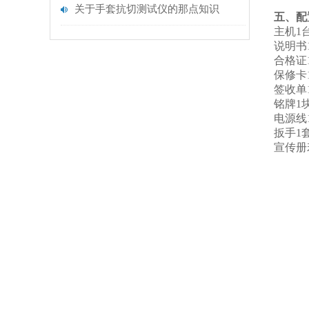
关于手套抗切测试仪的那点知识
五、配
主机1
说明书1
合格证1
保修卡1
签收单1
铭牌1块
电源线1
扳手1套
宣传册