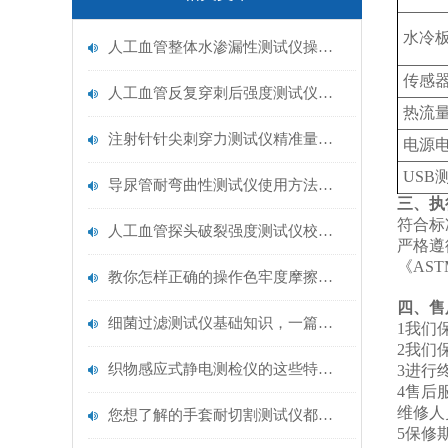
水冷
人工血管整体水渗漏性测试仪操作中最容易出错的步骤
传感
人工血管反复穿刺后强度测试仪是什么？透析患者的“生命管“质量靠它把关！
热流
注射针针尖刺穿力测试仪精准量化针尖锋利度，构筑临床安全防线
电源
US
导尿管耐弯曲性测试仪使用方法与操作规范
三、执
符合标
人工血管探头破裂强度测试仪校准规范：精准赋能医疗安全的技术基准
严格遵
《AS
教你怎样正确的操作色牢度摩擦测试机
四、售
细菌过滤测试仪基础知识，一篇搞定
1我们
2我们
织物感应式静电测检仪的这些特点很少有人都知道
3进行
4售后
维修人
您想了解的手套耐切割测试仪都在这里了
5保修