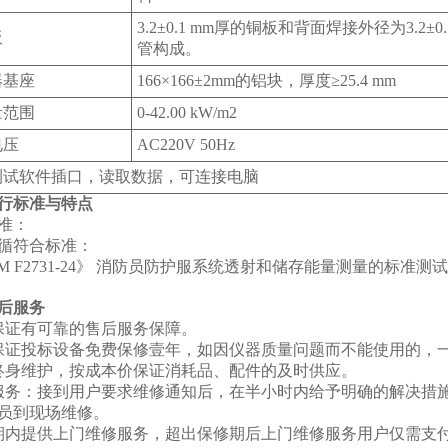
3.2±0.1 mm厚的铜板和背面焊接外径为3.2±0
板
管构成。
器基座
166×166±2mm的铝块，厚度≥25.4 mm
量范围
0-42.00 kW/m2
电压
AC220V 50Hz
B测试软件插口，读取数据，可连接电脑
行标准与特点
准：
循符合标准：
TM F2731-24》 消防员防护服系统透射和储存能量测量的标准测
后服务
保证有可靠的售后服务保障。
保证投标设备免费保修壹年，如因仪器质量问题而不能使用的，
终身维护，按成本价保证消耗品、配件的及时供应。
服务：接到用户要求维修通知后，在半小时内给予明确的解决措
员到现场维修。
期内提供上门维修服务，超出保修期后上门维修服务用户仅需支