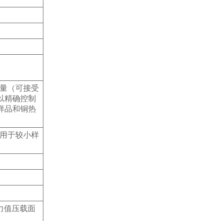
大流量（可接受
以精确控制
样品和铜热
垫片用于较小样
力值压载面