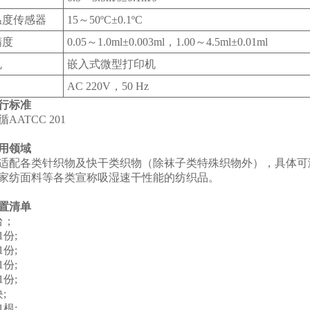
温度传感器
15～50ºC±0.1ºC
精度
0.05～1.0ml±0.003ml，1.00～4.5ml±0.01ml
机
嵌入式微型打印机
AC 220V，50 Hz
行标准
AATCC 201
用领域
适配各类针织物及快干类织物（除袜子类特殊织物外），具体可
家纺面料等各类宣称吸湿速干性能的纺织品。
置清单
台；
份;
份;
份;
份;
;
根;