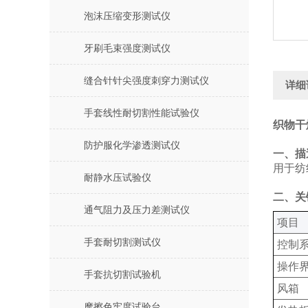
泡沫压缩变形测试仪
牙刷毛束强度测试仪
缝合针针尖强度刺穿力测试仪
详细
手套线性耐切割性能试验仪
织物干
防护服化学渗透测试仪
一、描
用于纺
耐静水压试验仪
二、关
通气阻力及压力差测试仪
‌项目‌
手套耐切割测试仪
控制系
操作界
手套抗切割试验机
风箱
摩擦色牢度试验台