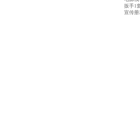
扳手1套
宣传册