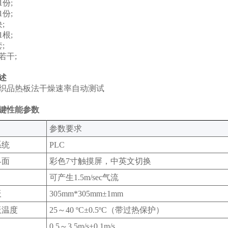
份;
份;
;
根;
;
若干;
述
织品热板法干燥速率自动测试
键性能参数
‌参数要求‌
统‌
PLC
面‌
彩色7寸触摸屏，中英文切换‌
可产生1.5m/sec气流
板
305mm*305mm±1mm
板温度
25～40 ºC±0.5ºC（带过热保护）
0.5～3.5m/s±0.1m/s