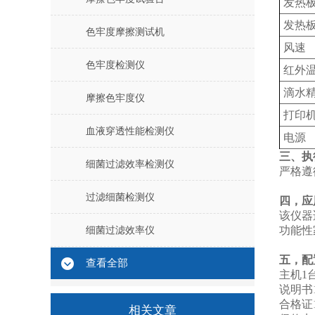
发热
发热
色牢度摩擦测试机
风速
色牢度检测仪
红外
滴水
摩擦色牢度仪
打印
血液穿透性能检测仪
电源
三、执
细菌过滤效率检测仪
严格遵循
过滤细菌检测仪
四，应
该仪器
功能性
细菌过滤效率仪
五，配
查看全部
主机1
说明书1
合格证1
相关文章