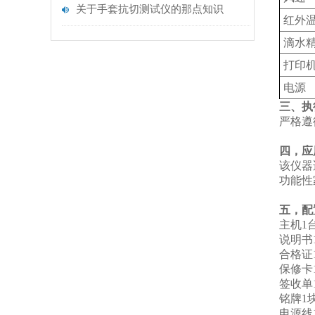
关于手套抗切测试仪的那点知识
红外
滴水
打印
电源
三、执
严格遵循
四，应
该仪器
功能性
五，配
主机1
说明书1
合格证1
保修卡1
签收单1
铭牌1块
电源线1