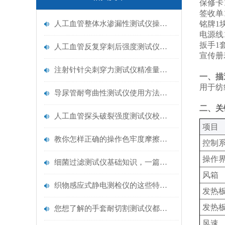
保修卡1
签收单1
人工血管整体水渗漏性测试仪操作中最容易出错的步骤
铭牌1块
电源线1
扳手1套
人工血管反复穿刺后强度测试仪是什么？透析患者的“生命管“质量靠它把关！
宣传册
注射针针尖刺穿力测试仪精准量化针尖锋利度，构筑临床安全防线
一、描
用于纺
导尿管耐弯曲性测试仪使用方法与操作规范
二、关
人工血管探头破裂强度测试仪校准规范：精准赋能医疗安全的技术基准
‌项目‌
教你怎样正确的操作色牢度摩擦测试机
控制系
操作界
细菌过滤测试仪基础知识，一篇搞定
风箱
织物感应式静电测检仪的这些特点很少有人都知道
发热
发热
您想了解的手套耐切割测试仪都在这里了
风速