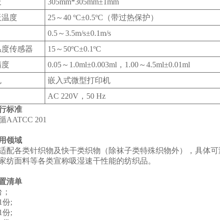
板
305mm*305mm±1mm
板温度
25～40 ºC±0.5ºC（带过热保护）
0.5～3.5m/s±0.1m/s
温度传感器
15～50ºC±0.1ºC
精度
0.05～1.0ml±0.003ml，1.00～4.5ml±0.01ml
机
嵌入式微型打印机
AC 220V，50 Hz
行标准
AATCC 201
用领域
适配各类针织物及快干类织物（除袜子类特殊织物外），具体可
家纺面料等各类宣称吸湿速干性能的纺织品。
置清单
台；
份;
份;