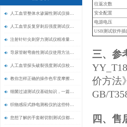
往返次数
安全配置
人工血管整体水渗漏性测试仪操作中最容易出错的步骤
电源电压
人工血管反复穿刺后强度测试仪是什么？透析患者的“生命管“质量靠它把关！
USB测试软件
注射针针尖刺穿力测试仪精准量化针尖锋利度，构筑临床安全防线
‌三、参
导尿管耐弯曲性测试仪使用方法与操作规范
YY_T
人工血管探头破裂强度测试仪校准规范：精准赋能医疗安全的技术基准
价方法
教你怎样正确的操作色牢度摩擦测试机
GB/T
细菌过滤测试仪基础知识，一篇搞定
织物感应式静电测检仪的这些特点很少有人都知道
四、售
您想了解的手套耐切割测试仪都在这里了