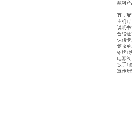
敷料产
五，配
主机1
说明书1
合格证1
保修卡1
签收单
铭牌1块
电源线1
扳手1套
宣传册