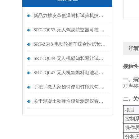
新品力推皮革低温耐折试验机技术讲解
SRT-JQ053 无人驾驶航空器可控性试验机的特点有哪些
SRT-Z648 电动轮椅车综合性试验机的简单介绍
详细
SRT-JQ044 无人机感知和避让试验机的简单介绍
接触性
SRT-JQ047 无人机氢燃料电池动力系统试验机用途有哪些 符合标准
‌
一、描
对声称
手把手教大家如何使用钉锤式勾丝性测试机
二、关
关于混凝土动弹性模量测定仪看这一篇就够了
‌项目‌
控制系
操作界
分析