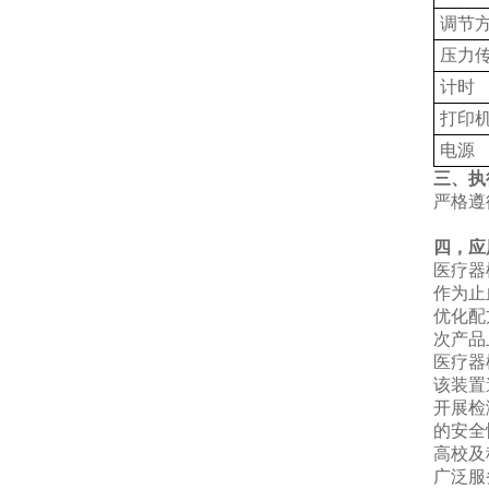
调节
压力
计时
打印
电源
三、执
严格遵循Y
四，应
‌医疗
作为止
优化配
次产品
‌医疗
该装置
开展检
的安全
‌高校
广泛服