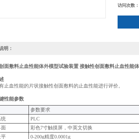
访问次数
说明：
创面敷料止血性能体外模型试验装置
接触性创面敷料止血性能
述
有止血性能的片状接触性创面敷料的止血性能进行评价。
键性能参数
‌参数要求‌
统‌
PLC
面‌
彩色7寸触摸屏，中英文切换‌
天平
0-200g精度0.0001g