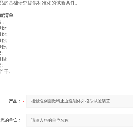
品的基础研究提供标准化的试验条件。
置清单
台；
份;
份;
份;
1份;
;
根;
;
若干;
产品：
您的单位：