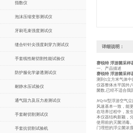
指数仪
泡沫压缩变形测试仪
牙刷毛束强度测试仪
缝合针针尖强度刺穿力测试仪
详细说明：
手套线性耐切割性能试验仪
赛锐特 浮游菌采样
一、
产品描述
防护服化学渗透测试仪
赛锐特 浮游菌采样
测到
立方米气体中
1
仪器整体水平国外
耐静水压试验仪
菌数
已经不适合我国
,
通气阻力及压力差测试仪
型浮游空气尘
JYQ-IV
风速基本一致，能
在培养过程中，发
手套耐切割测试仪
本仪器结构新颖，
使用前的灭菌消毒
门理想的浮尘菌浓
手套抗切割试验机