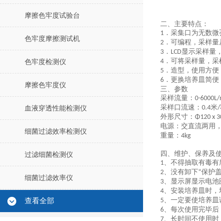
摩擦色牢度试验台
二、
主要特点：
．采集口为无数微
1
色牢度摩擦测试机
．可编程，采样量
2
．
显示采样量
3
LCD
．可将采样量，采
4
色牢度检测仪
．造型，使用方便
5
．更换培养皿简便
6
摩擦色牢度仪
三、参数
采样流量：
0-6000L/
采样口流速：
米
0.4
/
血液穿透性能检测仪
外形尺寸：
Φ120 x 
电源：交直流两用
细菌过滤效率检测仪
重量：
4kg
四、维护、保养及
过滤细菌检测仪
、不得抽取有毒有
1
、没有卸下
保护
2
“
细菌过滤效率仪
、显示屏显示电池
3
、安装培养皿时，
4
、一定要使培养皿
查看全部
5
、每次使用完毕后
6
、长时间不使用时
7