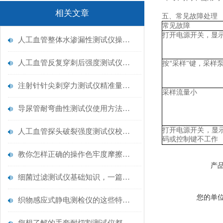
相关文章
五、常见故障处理
常见故障
打开电源开关，显
人工血管整体水渗漏性测试仪操作中最容易出错的步骤
人工血管反复穿刺后强度测试仪是什么？透析患者的“生命管“质量靠它把关！
按
采样
键，采样
“
"
注射针针尖刺穿力测试仪精准量化针尖锋利度，构筑临床安全防线
采样流量小
导尿管耐弯曲性测试仪使用方法与操作规范
打开电源开关，显
人工血管探头破裂强度测试仪校准规范：精准赋能医疗安全的技术基准
码或控制键不工作
教你怎样正确的操作色牢度摩擦测试机
产
细菌过滤测试仪基础知识，一篇搞定
您的单
织物感应式静电测检仪的这些特点很少有人都知道