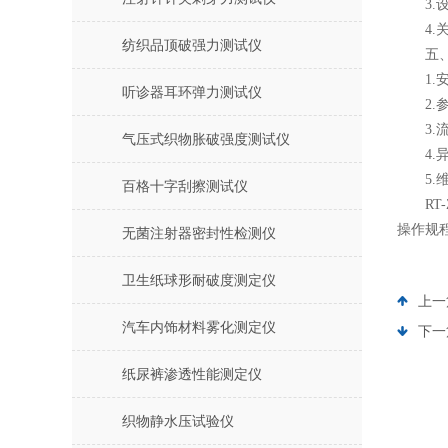
3.设
4.关
纺织品顶破强力测试仪
五、RT
1.安
听诊器耳环弹力测试仪
2.参
3.流
气压式织物胀破强度测试仪
4.异
5.维
百格十字刮擦测试仪
RT-
操作规
无菌注射器密封性检测仪
卫生纸球形耐破度测定仪
上一
汽车内饰材料雾化测定仪
下一
纸尿裤渗透性能测定仪
织物静水压试验仪