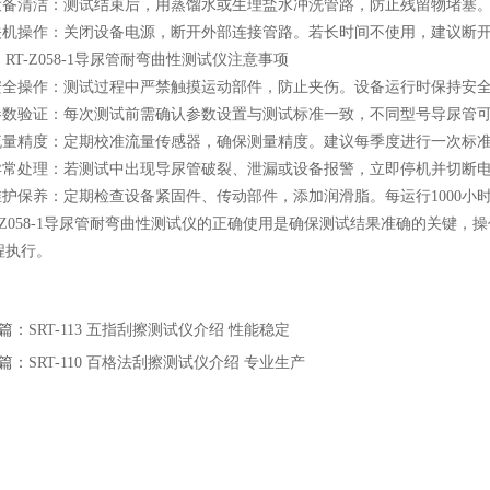
备清洁：测试结束后，用蒸馏水或生理盐水冲洗管路，防止残留物堵塞。
机操作：关闭设备电源，断开外部连接管路。若长时间不使用，建议断
-Z058-1导尿管耐弯曲性测试仪注意事项
全操作：测试过程中严禁触摸运动部件，防止夹伤。设备运行时保持安全
数验证：每次测试前需确认参数设置与测试标准一致，不同型号导尿管可
量精度：定期校准流量传感器，确保测量精度。建议每季度进行一次标
常处理：若测试中出现导尿管破裂、泄漏或设备报警，立即停机并切断电
护保养：定期检查设备紧固件、传动部件，添加润滑脂。每运行1000小
Z058-1导尿管耐弯曲性测试仪的正确使用是确保测试结果准确的关键，
程执行。
篇：
SRT-113 五指刮擦测试仪介绍 性能稳定
篇：
SRT-110 百格法刮擦测试仪介绍 专业生产