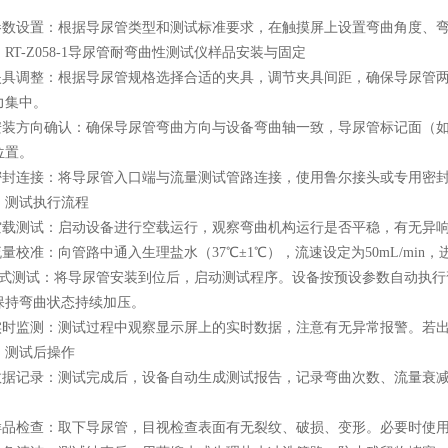
数设置：根据导尿管类型和测试标准要求，在触摸屏上设置弯曲角度、弯
-Z058-1导尿管耐弯曲性测试仪样品安装与固定
具调整：根据导尿管规格选择合适的夹具，调节夹具间距，确保导尿管两端
力集中。
装方向确认：确保导尿管弯曲方向与设备弯曲轴一致，导尿管标记面（如
位置。
封连接：将导尿管入口端与流量测试管路连接，使用鲁尔接头或专用密封
测试执行流程
载测试：启动设备进行空载运行，观察弯曲机构运行是否平稳，有无异响
量校准：向管路中通入生理盐水（37℃±1℃），流速设定为50mL/mi
测试：将导尿管安装到位后，启动测试程序。设备按预设参数自动执行
保持弯曲状态持续加压。
时监测：测试过程中观察显示屏上的实时数据，注意有无异常报警。若出
测试后操作
据记录：测试完成后，设备自动生成测试报告，记录弯曲次数、流量衰减
品检查：取下导尿管，目视检查表面有无裂纹、破损、变形。必要时使用