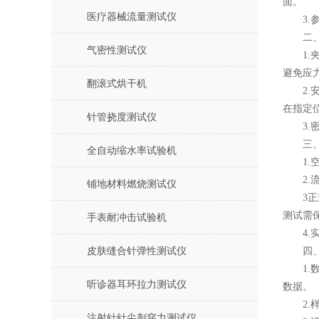
面。
医疗器械流量测试仪
3.参
二、RT
气密性测试仪
1.夹
避免应
翻滚式烘干机
2.安
在指定
针管挠度测试仪
3.密
三、
全自动缩水率试验机
1.空
2.流
铺地材料燃烧测试仪
3正式
测试需
手表耐冲击试验机
4.实
皮肤缝合针弹性测试仪
四、
1.数
听诊器耳环拉力测试仪
数据。
2.样
注射针针尖刺穿力测试仪