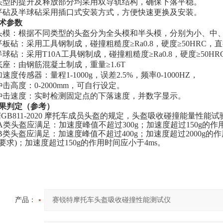
头型的提升及释放部分均采用双导轨结构，确保下落平稳。
平砧及半球砧采用插口式安装方式，方便快速更换及安装。
术参数
头模：根据不同类型的头盔分为全头模和半头模，分别为小、中、大三
平板砧：采用工具钢制成，碰撞粗糙度≥Ra0.8，硬度≥50HRC，直
半球砧：采用T10A工具钢制成，碰撞粗糙度≥Ra0.8，硬度≥50H
底座：由钢筋混凝土制成，重量≥1.6T
加速度传感器：量程1-1000g，误差2.5%，频率0-1000HZ，
冲击高度：0-2000mm，可自行设定。
冲击速度：实时检测固定点的下落速度，并数字显示。
果判定
（参考）
据
GB811-20
2
0 摩托车成员头盔的规定，头盔吸收碰撞能量性能试
A类头盔应满足：加速度峰值不超过300g；加速度超过150g的作
B类头盔应满足：加速度峰值不超过400g；加速度超过2000g的作
要求)；加速度超过150g的作用时间应小于4ms。
产品：