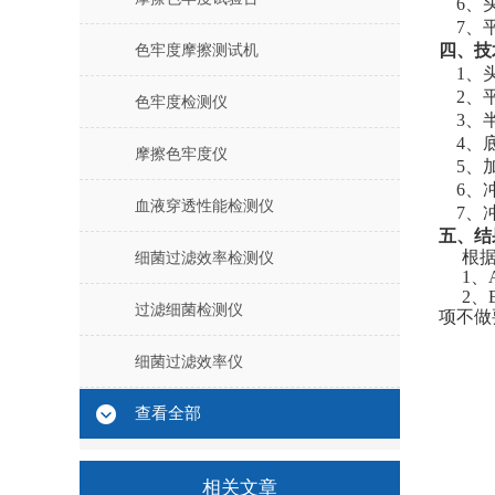
6、
7、
四
、
技
色牢度摩擦测试机
1、
2、
色牢度检测仪
3、
4、
摩擦色牢度仪
5、
6、
血液穿透性能检测仪
7、
五
、结
根
细菌过滤效率检测仪
1、
2、
过滤细菌检测仪
项不做
细菌过滤效率仪
查看全部
相关文章