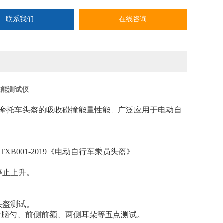
联系我们
在线咨询
性能测试仪
摩托车头盔的吸收碰撞能量性能。广泛应用于电动自
/TXB001-2019《电动自行车乘员头盔》
停止上升。
。
头盔测试。
部后脑勺、前侧前额、两侧耳朵等五点测试。