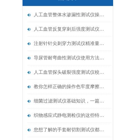
人工血管整体水渗漏性测试仪操作中最容易出错的步骤
人工血管反复穿刺后强度测试仪是什么？透析患者的“生命管“质量靠它把关！
注射针针尖刺穿力测试仪精准量化针尖锋利度，构筑临床安全防线
导尿管耐弯曲性测试仪使用方法与操作规范
人工血管探头破裂强度测试仪校准规范：精准赋能医疗安全的技术基准
教你怎样正确的操作色牢度摩擦测试机
细菌过滤测试仪基础知识，一篇搞定
织物感应式静电测检仪的这些特点很少有人都知道
您想了解的手套耐切割测试仪都在这里了