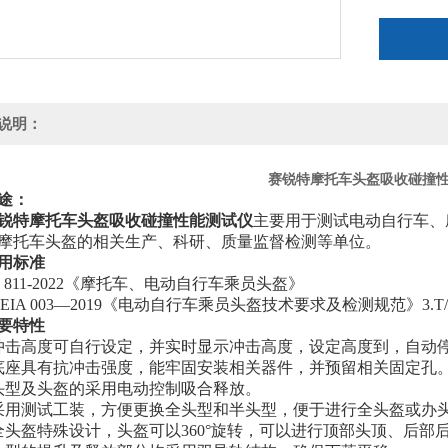
说明：
赛锐特摩托车头盔吸收碰撞
途：
锐特摩托车头盔吸收碰撞性能测试仪
主要用于测试电动自行车、
摩托车头盔的相关生产、科研、质量监督检测等单位。
用标准
B 811-2022《摩托车、电动自行车乘员头盔》
/SEIA 003—2019《电动自行车乘员头盔技术要求及检测规范》
3.
T
要特
性
冲击高度可自行设定，并实时显示冲击高度，设定高度到，自动
底座具有抗冲击强度，能牢固安装相关器件，并预留相关固定孔
头型及头盔的采用电动控制吸合释放。
采用测试工装，方便更换全头型和半头型，便于进行全头盔或办
全头盔特殊设计，头盔可以360°旋转，可以进行顶部头顶、后