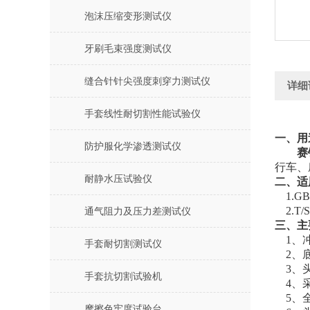
泡沫压缩变形测试仪
牙刷毛束强度测试仪
缝合针针尖强度刺穿力测试仪
详细
手套线性耐切割性能试验仪
一、用
防护服化学渗透测试仪
赛
行车、
耐静水压试验仪
二、适
1.
G
2.
T
通气阻力及压力差测试仪
三、
主
1、
手套耐切割测试仪
2、
3、
手套抗切割试验机
4、
5、
摩擦色牢度试验台