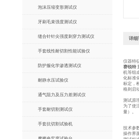
泡沫压缩变形测试仪
牙刷毛束强度测试仪
缝合针针尖强度刺穿力测试仪
详细
手套线性耐切割性能试验仪
仪器特
防护服化学渗透测试仪
赛锐特
机等组
化标准
耐静水压试验仪
标定，
格则启
通气阻力及压力差测试仪
测试原
为了使
手套耐切割测试仪
量）
。
手套抗切割试验机
技术参
操作界
摩擦色牢度试验台