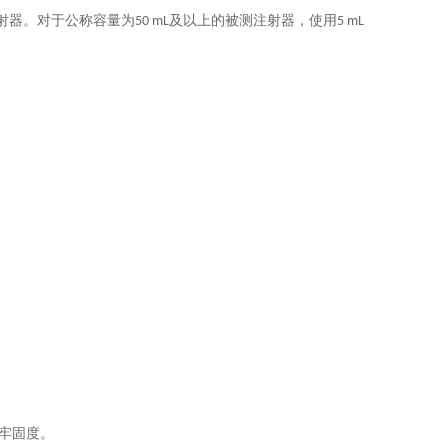
射器
。
对于公称容量为
及以上的被测注射器，使用
50
mL
5
mL
牢固度
。