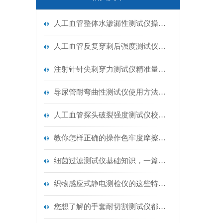
人工血管整体水渗漏性测试仪操作中最容易出错的步骤
人工血管反复穿刺后强度测试仪是什么？透析患者的“生命管“质量靠它把关！
注射针针尖刺穿力测试仪精准量化针尖锋利度，构筑临床安全防线
导尿管耐弯曲性测试仪使用方法与操作规范
人工血管探头破裂强度测试仪校准规范：精准赋能医疗安全的技术基准
教你怎样正确的操作色牢度摩擦测试机
细菌过滤测试仪基础知识，一篇搞定
织物感应式静电测检仪的这些特点很少有人都知道
您想了解的手套耐切割测试仪都在这里了