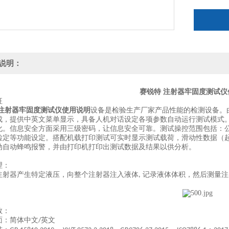
说明：
赛锐特 注射器牢固度测试仪
征
 注射器牢固度测试仪使用说明
设备是检验生产厂家产品性能的检测设备。
成，提供中英文菜单显示，具备人机对话设定各项参数自动运行测试模式
化。信息安全方面采用三级密码，让信息安全可靠。测试操控范围包括：
检定等功能设定。搭配机载打印测试可实时显示测试载荷，滑动性数据（
动自动蜂鸣报警，并由打印机打印出测试数据及结果以供分析。
理：
注射器产生特定液压，向整个注射器注入液体
记录液体体积，然后测量注
,
数：
面：简体中文
英文
/