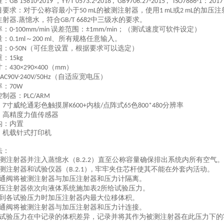
准：
，
：
GB 15810-2019
YY/T 0573.2-2018 , GB9706.27-2015 ,
ISO7886-1
2017
目要求
：
对于公称容最小于
的被测注射器，使用
或
的加压注
50
mL
1
mL
2
mL
注
射器
蒸憶水，符合
中三级水的
要求
。
.
GB/T
6682
率：
误差范围：
；（测试速度可软件设定）
0-
100mm/min
±1mm/min
量：
～
、所有规格任意输入。
0.1ml
200 ml
围：
（可任意设置，根据要求可以选定）
0-50N
重：
15kg
寸：
（
）
430×290×400
mm
（自适应宽电压）
AC90V-240V/50Hz
率：
70W
控制器：
PLC/ARM
：
寸
威纶通彩色触摸屏
内核
点阵式
色
分辨率
7
K600+
/
65
800*480
：高精度力值传感器
构：内置
：机载针式打印机
法：
测注射器并注入蒸憶水
（
）
直至公称容量确保排出系统内所有空气。
B.2.2
测注射器和试验仪器
（
）
牢牢夹住芯杆使其不能在外套内活动。
B.2.1
,
通阀将被测注射器与加压注射器和压力计
隔离
。
压注射器依次向液体系统施加表
所给试验
压力
。
2
到各试验压力时加压注射器内最大位移
体积
。
通阀将被测注射器与加压注射器和压力计
连接
。
试验压力在中记录的体积差异，记录并将其作为被
测
注射器在此压力下的