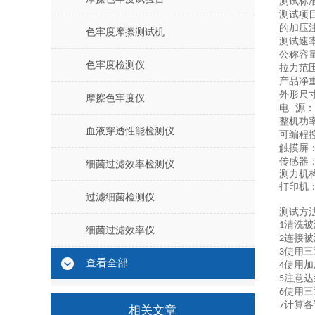
测试标
测试
项
的加压
色牢度摩擦测试机
测试速
公称容
色牢度检测仪
拉力范
产品净
外形尺
摩擦色牢度仪
电
源：
整机功
血液穿透性能检测仪
可编程
触摸屏
传感器
细菌过滤效率检测仪
测力机
打印机
过滤细菌检测仪
测试方
清洗被
1
细菌过滤效率仪
连接被
2
使用三
3
查看全部
使用加
4
注意达
5
使用三
6
计算各
7
相关文章