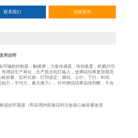
联系我们
在线咨询
使用说明
由可编程控制器，触摸屏，力值传感器，传动装置，机载打印
。另增设生产单位，生产批次机打输入，使测试结果更加规范
公称容量、芯杆位移、打印设定、测试、上行、下行、时间、
起始力，平均力，
最
大推力）。针对测试结果自动判断，不合
射器的
牢固度
（即应用内部液压时注射器公称容量改变