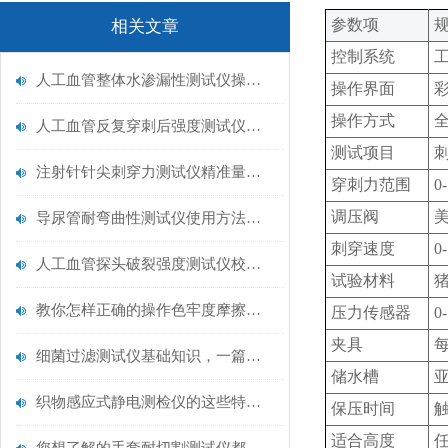
‌参数项‌
规
相关文章
控制系统
工
人工血管整体水渗漏性测试仪操作中最容易出错的步骤
操作界面
操作方式
人工血管反复穿刺后强度测试仪是什么？透析患者的“生命管“质量靠它把关！
测试项目
注射针针尖刺穿力测试仪精准量化针尖锋利度，构筑临床安全防线
穿刺力范围
0
调压阀
美
导尿管耐弯曲性测试仪使用方法与操作规范
刺穿速度
0
人工血管探头破裂强度测试仪校准规范：精准赋能医疗安全的技术基准
试验材料
教你怎样正确的操作色牢度摩擦测试机
压力传感器
0
夹具
细菌过滤测试仪基础知识，一篇搞定
储水槽
织物感应式静电测检仪的这些特点很少有人都知道
保压时间
适合高度
任