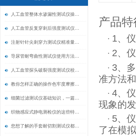
人工血管整体水渗漏性测试仪操作中最容易出错的步骤
产品特
人工血管反复穿刺后强度测试仪是什么？透析患者的“生命管“质量靠它把关！
1、
·
注射针针尖刺穿力测试仪精准量化针尖锋利度，构筑临床安全防线
2、
·
导尿管耐弯曲性测试仪使用方法与操作规范
3、多
·
人工血管探头破裂强度测试仪校准规范：精准赋能医疗安全的技术基准
准方法
教你怎样正确的操作色牢度摩擦测试机
4、
·
细菌过滤测试仪基础知识，一篇搞定
现象的
织物感应式静电测检仪的这些特点很少有人都知道
5、
·
您想了解的手套耐切割测试仪都在这里了
了在模