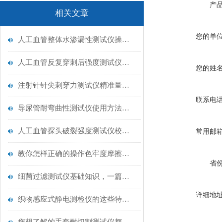
产
相关文章
您的单
人工血管整体水渗漏性测试仪操作中最容易出错的步骤
人工血管反复穿刺后强度测试仪是什么？透析患者的“生命管“质量靠它把关！
您的姓
注射针针尖刺穿力测试仪精准量化针尖锋利度，构筑临床安全防线
联系电
导尿管耐弯曲性测试仪使用方法与操作规范
人工血管探头破裂强度测试仪校准规范：精准赋能医疗安全的技术基准
常用邮
教你怎样正确的操作色牢度摩擦测试机
省
细菌过滤测试仪基础知识，一篇搞定
详细地
织物感应式静电测检仪的这些特点很少有人都知道