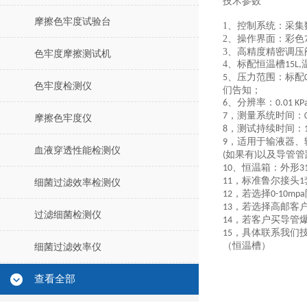
技术参数
摩擦色牢度试验台
1、
控制系统：采集
2、
操作界面：彩色
3、高精度精密调压
色牢度摩擦测试机
4、
标配恒温槽
15L,
、压力范围：
标配
5
色牢度检测仪
们告知；
、
分辨率：
6
0.01 KP
，
测量系统
时间
：
7
摩擦色牢度仪
，
测试持续时间：
8
，
适用于输液器、
9
血液穿透性能检测仪
如果有
以及导管管
(
)
、恒温箱：外形
10
3
，标准鲁尔接头
11
1
细菌过滤效率检测仪
，若选择
12
0-10mpa
，若选择高邮客
13
过滤细菌检测仪
，若客户买导管
14
，具体联系我们
15
（恒温槽）
细菌过滤效率仪
查看全部