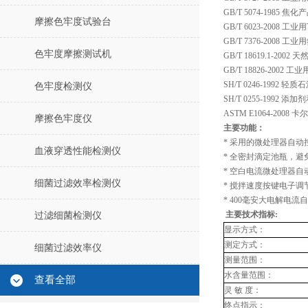
GB/T 5074-198
摩擦色牢度试验台
GB/T 6023-200
GB/T 7376-200
色牢度摩擦测试机
GB/T 18619.1-2
GB/T 18826-2002 工业
SH/T 0246-1992
色牢度检测仪
SH/T 0255-199
ASTM E1064-20
摩擦色牢度仪
主要功能：
* 采用的微处理器自动
血液穿透性能检测仪
* 全密封滴定池瓶，
* 空白电流微处理器
细菌过滤效率检测仪
* 搅拌速度按键电子调
* 400毫安大电解电
主要技术指标
:
过滤细菌检测仪
显示方式：
测定方式：
细菌过滤效率仪
测量范围：
水含量范围：
查看全部
灵
敏
度：
终点指示：