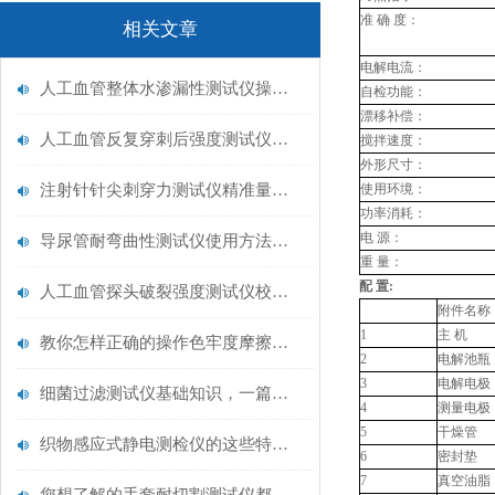
准
确
度：
相关文章
电解电流：
人工血管整体水渗漏性测试仪操作中最容易出错的步骤
自检功能：
漂移补偿：
人工血管反复穿刺后强度测试仪是什么？透析患者的“生命管“质量靠它把关！
搅拌速度：
外形尺寸：
注射针针尖刺穿力测试仪精准量化针尖锋利度，构筑临床安全防线
使用环境：
功率消耗：
电
源：
导尿管耐弯曲性测试仪使用方法与操作规范
重
量：
配
置:
人工血管探头破裂强度测试仪校准规范：精准赋能医疗安全的技术基准
附件名称
1
主
机
教你怎样正确的操作色牢度摩擦测试机
2
电解池瓶
3
电解电极
细菌过滤测试仪基础知识，一篇搞定
4
测量电极
5
干燥管
织物感应式静电测检仪的这些特点很少有人都知道
6
密封垫
7
真空油脂