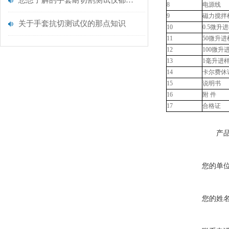
您想了解的手套耐切割测试仪都在这里了
8
电源线
9
磁力搅拌
关于手套抗切测试仪的那点知识
10
0.5微升
11
50微升进
12
100微升
13
1毫升进
14
卡尔费休
15
说明书
16
附
件
17
合格证
产
您的单
您的姓