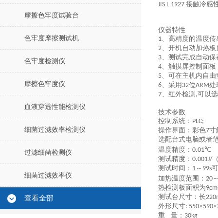
接触冷感
JIS L 1927
摩擦色牢度试验台
仪器特性
色牢度摩擦测试机
、高精度的温度传
1
、开机自动加热板
2
、测试完成自动保
3
色牢度检测仪
、触摸屏控制面板
4
、可在主机内自由
5
摩擦色牢度仪
、采用
位
处
6
32
ARM
、红外检测
可以选
7
,
血液穿透性能检测仪
技术参数
控制系统：
PLC;
细菌过滤效率检测仪
操作界面：彩色
寸
7
选配台式电脑或者
温度精度：
℃
0.01
过滤细菌检测仪
测试精度：
0.001J/
测试时间：
～
1
99s
细菌过滤效率仪
加热温度范围：
20
热检测板面积为
9cm
测试台尺寸：长
22
查看全部
外形尺寸
×
×
: 550
590
重
量：
30kg