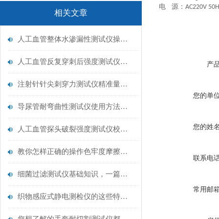
电
源：
AC220V 50
相关文章
人工血管整体水渗漏性测试仪操作中最容易出错的步骤
人工血管反复穿刺后强度测试仪是什么？透析患者的“生命管“质量靠它把关！
产
注射针针尖刺穿力测试仪精准量化针尖锋利度，构筑临床安全防线
您的单
导尿管耐弯曲性测试仪使用方法与操作规范
您的姓
人工血管探头破裂强度测试仪校准规范：精准赋能医疗安全的技术基准
教你怎样正确的操作色牢度摩擦测试机
联系电
细菌过滤测试仪基础知识，一篇搞定
常用邮
织物感应式静电测检仪的这些特点很少有人都知道