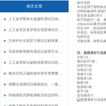
操作流程‌
相关文章
本法适用于塑料热合
试样制备材料:根据
复合袋:如图1所示
人工血管整体水渗漏性测试仪操作中最容易出错的步骤
差不得超过一条。展
100mmImm要
开呈180°，把试
人工血管反复穿刺后强度测试仪是什么？透析患者的“生命管“质量靠它把关！
夹具内。夹具间距离为
结果判定
注射针针尖刺穿力测试仪精准量化针尖锋利度，构筑临床安全防线
试验结果，材料以纵
导尿管耐弯曲性测试仪使用方法与操作规范
四、
腹膜透析引流
主机1台；
测试软件1套；
人工血管探头破裂强度测试仪校准规范：精准赋能医疗安全的技术基准
说明书1份;
合格证1份;
教你怎样正确的操作色牢度摩擦测试机
保修卡1份;
签收单1份;
铭牌1块;
细菌过滤测试仪基础知识，一篇搞定
电源线1根;
扳手1套;
织物感应式静电测检仪的这些特点很少有人都知道
宣传册若干;