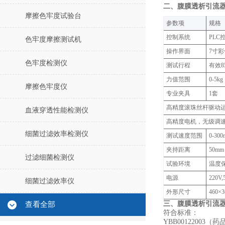
二、
腹膜透析引流
摩擦色牢度试验台
参数项‌
‌规格‌
控制系统
PLC
色牢度摩擦测试机
操作界面
7寸
色牢度检测仪
测试行程
有效8
力值范围
0-5
摩擦色牢度仪
专业夹具
1套
高精度滚珠丝杆驱动运动
血液穿透性能检测仪
高精度电机，无级调
细菌过滤效率检测仪
测试速度范围
0-300
夹持距离
50
过滤细菌检测仪
试验环境
温度保
电源
220V,
细菌过滤效率仪
外形尺寸
460×
三、
腹膜透析引流
查看全部
符合标准‌：
YBB00122003