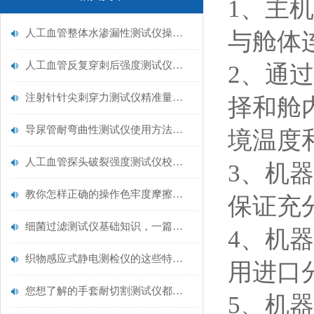
1
、
主机
人工血管整体水渗漏性测试仪操作中最容易出错的步骤
与舱体
人工血管反复穿刺后强度测试仪是什么？透析患者的“生命管“质量靠它把关！
2
、通过
注射针针尖刺穿力测试仪精准量化针尖锋利度，构筑临床安全防线
择和舱
导尿管耐弯曲性测试仪使用方法与操作规范
境温度
人工血管探头破裂强度测试仪校准规范：精准赋能医疗安全的技术基准
3
、机器
教你怎样正确的操作色牢度摩擦测试机
保证充
细菌过滤测试仪基础知识，一篇搞定
4
、机器
织物感应式静电测检仪的这些特点很少有人都知道
用进口
您想了解的手套耐切割测试仪都在这里了
5
、机器