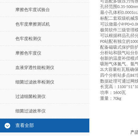
可选配多级压力传
孔径范围
0.35-500n
摩擦色牢度试验台
最小孔体积
0.0001cc
标配二套双级机械
色牢度摩擦测试机
可以做最小
P/P0=0.0
极简软件三级管理
可以根据样品孔径
色牢度检测仪
站配有独立的
P0
1000
配备磁吸式保护防
分析站和脱气站分
摩擦色牢度仪
创新的温度补偿模
吸附气体氮气、氩
血液穿透性能检测仪
大容量杜瓦瓶确
2L
四个分析站多点
BET
数据处理可通过网
细菌过滤效率检测仪
长宽高：
1
10
0*5
1
*1
功率：
瓦
1
6
00
过滤细菌检测仪
重量：
7
0
kg
细菌过滤效率仪
查看全部
产