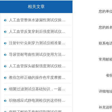
相关文章
您的单
人工血管整体水渗漏性测试仪操作中最容易出错的步骤
您的姓
人工血管反复穿刺后强度测试仪是什么？透析患者的“生命管“质量靠它把关！
注射针针尖刺穿力测试仪精准量化针尖锋利度，构筑临床安全防线
联系电
导尿管耐弯曲性测试仪使用方法与操作规范
常用邮
人工血管探头破裂强度测试仪校准规范：精准赋能医疗安全的技术基准
省
教你怎样正确的操作色牢度摩擦测试机
细菌过滤测试仪基础知识，一篇搞定
详细地
织物感应式静电测检仪的这些特点很少有人都知道
补充说