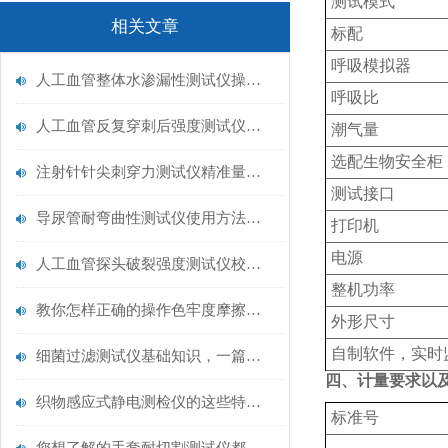
测试模式
相关文章
标配
呼吸模拟器
人工血管整体水渗漏性测试仪操作中最容易出错的步骤
呼吸比
人工血管反复穿刺后强度测试仪是什么？透析患者的“生命管“质量靠它把关！
潮气量
选配生物安全柜
注射针针尖刺穿力测试仪精准量化针尖锋利度，构筑临床安全防线
测试接口‌‌
导尿管耐弯曲性测试仪使用方法与操作规范
打印机
电源
人工血管探头破裂强度测试仪校准规范：精准赋能医疗安全的技术基准
整机功率
教你怎样正确的操作色牢度摩擦测试机
外形尺寸
自制软件，实时
细菌过滤测试仪基础知识，一篇搞定
四、计量要求以
织物感应式静电测检仪的这些特点很少有人都知道
标准号