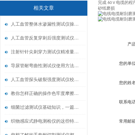
完成
电缆的程
60 V
相关文章
砂纸磨损
人工血管整体水渗漏性测试仪操作中最容易出错的步骤
人工血管反复穿刺后强度测试仪是什么？透析患者的“生命管“质量靠它把关！
产
注射针针尖刺穿力测试仪精准量化针尖锋利度，构筑临床安全防线
您的单
导尿管耐弯曲性测试仪使用方法与操作规范
人工血管探头破裂强度测试仪校准规范：精准赋能医疗安全的技术基准
您的姓
教你怎样正确的操作色牢度摩擦测试机
联系电
细菌过滤测试仪基础知识，一篇搞定
织物感应式静电测检仪的这些特点很少有人都知道
常用邮