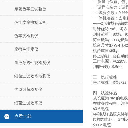
质量（位置、值
—
试样安装力：试
—
摩擦色牢度试验台
试验次数
：
-----
0-99
停机装置
：
当刮
-----
色牢度摩擦测试机
对测试样品施
-------
时针旋转
°。每
90
刮针荷重
：
、
800g
9
色牢度检测仪
荷重砝码
：
砝
300g
机台尺寸
(L×W×H)
:
42
摩擦色牢度仪
机台重量
:
35kg
停止功能
：
会自动
工作电源
：
AC220V
血液穿透性能检测仪
刮磨长度
:
15.5mm
细菌过滤效率检测仪
三，执行标准
符合标准
：
ISO6722
过滤细菌检测仪
四，试验样品
从长度为
的电
3m
细菌过滤效率仪
在准备过程中，注
电缆
60 V
将测试样品浸入浴
查看全部
度增加电压，直到
电缆
600 V