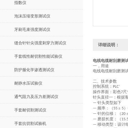
指数仪
泡沫压缩变形测试仪
牙刷毛束强度测试仪
缝合针针尖强度刺穿力测试仪
详细说明：
手套线性耐切割性能试验仪
电线电缆耐刮磨测试
一，
用途
防护服化学渗透测试仪
电线电缆耐刮磨测
二、技术参数
耐静水压试验仪
控制系统：
PLC
’
操作界面：彩色
尺
7
通气阻力及压力差测试仪
针头直径一：根据
针头类型如下
—
频率：（
±
）
—
55
5
手套耐切割测试仪
针的位移：（
—
20
磨损长度：（
—
15.
手套抗切割试验机
移动类型：设计
—