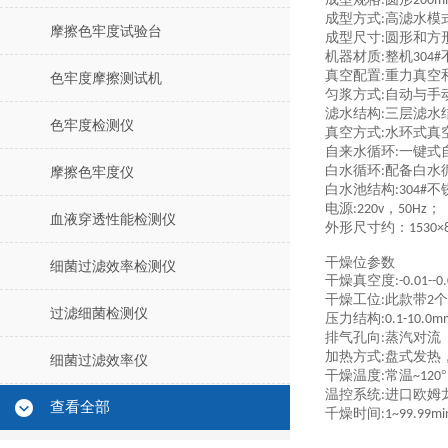
:
200m
成型方式
高滤水模
:
摩擦色牢度试验台
成型尺寸
圆形和方
:
机器材质
整机
:
304#
真空配置
重力真空
:
色牢度摩擦测试机
匀浆方式
自动与手
:
滤水结构
三层滤水
:
色牢度检测仪
真空方式
水环式真
:
自来水循环
一键式
:
白水循环
配备白水
:
摩擦色牢度仪
白水池结构
不
:304#
电源
，
；
:220v
50Hz
血液穿透性能检测仪
外形尺寸约：
15
3
0×
干燥位参数
细菌过滤效率检测仪
干燥真空度
:-0.01--
干燥工位
此款带
个
:
2
过滤细菌检测仪
压力结构
:0.1-10.0m
排气孔向
蒸汽对流
:
加热方式
盘式发热
:
细菌过滤效率仪
干燥温度
常温
°
:
~120
温控系统
进口欧姆
:
查看全部
千燥时间
:1~99.99mi