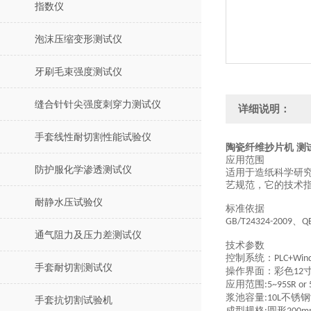
指数仪
泡沫压缩变形测试仪
牙刷毛束强度测试仪
缝合针针尖强度刺穿力测试仪
详细说明：
手套线性耐切割性能试验仪
陶瓷纤维抄片机 测
应用范围
防护服化学渗透测试仪
适用于造纸科学研
艺规范，它的技术
耐静水压试验仪
标准依据
、
GB/T24324-2009
Q
通气阻力及压力差测试仪
技术参数
控制系统：
PLC+Win
手套耐切割测试仪
操作界面：彩色
12
应用范围
:5~95SR or
浆池容量
不锈钢
:10
L
手套抗切割试验机
成型规格
圆形