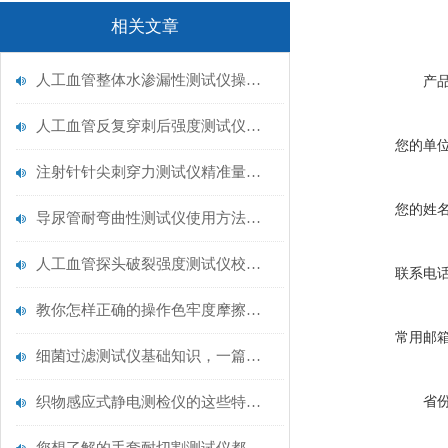
相关文章
人工血管整体水渗漏性测试仪操作中最容易出错的步骤
产
人工血管反复穿刺后强度测试仪是什么？透析患者的“生命管“质量靠它把关！
您的单
注射针针尖刺穿力测试仪精准量化针尖锋利度，构筑临床安全防线
您的姓
导尿管耐弯曲性测试仪使用方法与操作规范
人工血管探头破裂强度测试仪校准规范：精准赋能医疗安全的技术基准
联系电
教你怎样正确的操作色牢度摩擦测试机
常用邮
细菌过滤测试仪基础知识，一篇搞定
织物感应式静电测检仪的这些特点很少有人都知道
省