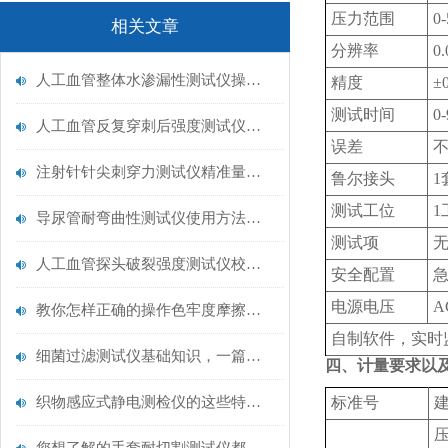
压力范围
0
相关文章
分辨率
0.
人工血管整体水渗漏性测试仪操作中最容易出错的步骤
精度
±
测试时间
0
人工血管反复穿刺后强度测试仪是什么？透析患者的“生命管“质量靠它把关！
误差
不
注射针针尖刺穿力测试仪精准量化针尖锋利度，构筑临床安全防线
鲁尔接头
1
测试工位
导尿管耐弯曲性测试仪使用方法与操作规范
测试项
人工血管探头破裂强度测试仪校准规范：精准赋能医疗安全的技术基准
安全配置
电源电压
A
教你怎样正确的操作色牢度摩擦测试机
自制软件，实时
细菌过滤测试仪基础知识，一篇搞定
四、计量要求以
织物感应式静电测检仪的这些特点很少有人都知道
标准号
压