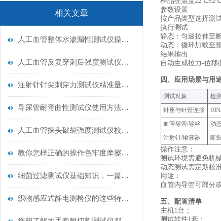
样品在温度22℃±2
‌参数设置‌
相关文章
按产品类型选择测试
‌执行测试‌
静态：匀速拉伸至
人工血管整体水渗漏性测试仪操作中最容易出错的步骤
动态：循环加载至预
‌结果输出‌
人工血管反复穿刺后强度测试仪是什么？透析患者的“生命管“质量靠它把关！
自动生成拉力-位移
四、应用场景与用
注射针针尖刺穿力测试仪精准量化针尖锋利度，构筑临床安全防线
‌测试对象‌
‌检
导尿管耐弯曲性测试仪使用方法与操作规范
针座与针管连接
10
血管导管/导丝
动态
人工血管探头破裂强度测试仪校准规范：精准赋能医疗安全的技术基准
注射针/输液器
断裂
操作注意‌：
教你怎样正确的操作色牢度摩擦测试机
测试环境需避免机
动态测试需定期校准
细菌过滤测试仪基础知识，一篇搞定
用途：
血管内导管可部分
织物感应式静电测检仪的这些特点很少有人都知道
五、配置清单
主机1台；
测试软件1套；