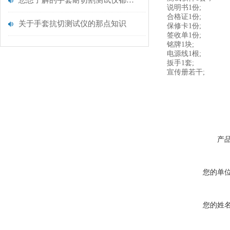
您想了解的手套耐切割测试仪都在这里了
说明书1份;
合格证1份;
关于手套抗切测试仪的那点知识
保修卡1份;
签收单1份;
铭牌1块;
电源线1根;
扳手1套;
宣传册若干;
产
您的单
您的姓