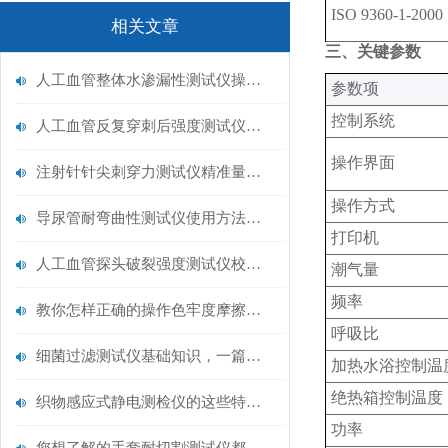
ISO
9360-1-2000
相关文章
三、关键参数
人工血管整体水渗漏性测试仪操作中最容易出错的步骤
‌参数项‌
控制系统
人工血管反复穿刺后强度测试仪是什么？透析患者的“生命管“质量靠它把关！
操作界面
注射针针尖刺穿力测试仪精准量化针尖锋利度，构筑临床安全防线
操作方式
导尿管耐弯曲性测试仪使用方法与操作规范
打印机
人工血管探头破裂强度测试仪校准规范：精准赋能医疗安全的技术基准
潮气量
频率
教你怎样正确的操作色牢度摩擦测试机
呼吸比
细菌过滤测试仪基础知识，一篇搞定
加热水浴控制温
绝热箱控制温度
织物感应式静电测检仪的这些特点很少有人都知道
功率