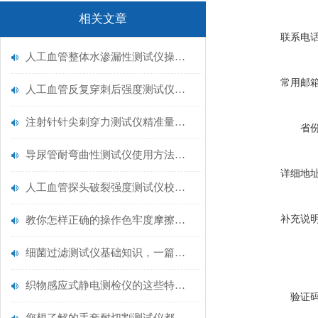
相关文章
联系电
人工血管整体水渗漏性测试仪操作中最容易出错的步骤
常用邮
人工血管反复穿刺后强度测试仪是什么？透析患者的“生命管“质量靠它把关！
注射针针尖刺穿力测试仪精准量化针尖锋利度，构筑临床安全防线
省
导尿管耐弯曲性测试仪使用方法与操作规范
详细地
人工血管探头破裂强度测试仪校准规范：精准赋能医疗安全的技术基准
补充说
教你怎样正确的操作色牢度摩擦测试机
细菌过滤测试仪基础知识，一篇搞定
织物感应式静电测检仪的这些特点很少有人都知道
验证