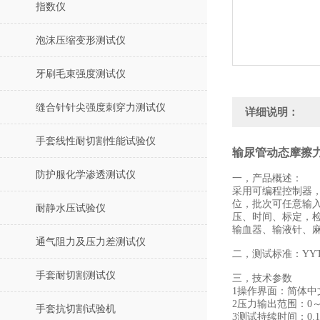
指数仪
泡沫压缩变形测试仪
牙刷毛束强度测试仪
缝合针针尖强度刺穿力测试仪
详细说明：
手套线性耐切割性能试验仪
输尿管动态摩擦力
防护服化学渗透测试仪
一，
产品概述：
采用可编程控制器
位，批次可任意输
耐静水压试验仪
压
、时间、标定
，
输血器、输液针、
通气阻力及压力差测试仪
二，
测试标准
：
YYT
手套耐切割测试仪
三，
技术参数
1
操作界面：简体中
2
压力输出范围
：
0
手套抗切割试验机
3
测试持续时间：
0