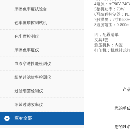
4
电源：
AC90V-2
摩擦色牢度试验台
5
整机功率：
70W
6
可编程控制器：
PL
7
触摸屏：
7寸K600
色牢度摩擦测试机
8速度范围
：
0-80
四，配置清单
色牢度检测仪
夹具
1套
测压机构：内置
摩擦色牢度仪
打印机：机载针式
血液穿透性能检测仪
细菌过滤效率检测仪
产
过滤细菌检测仪
细菌过滤效率仪
您的单
查看全部
您的姓