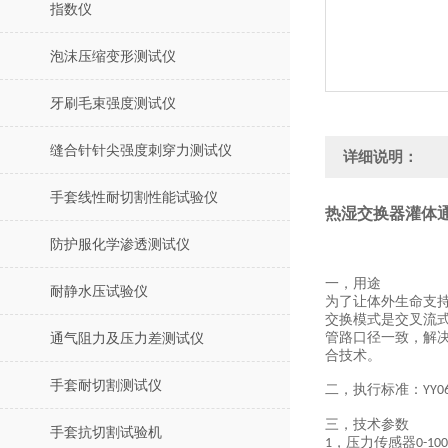
指数仪
泡沫压缩变形测试仪
牙刷毛束强度测试仪
缝合针针尖强度刺穿力测试仪
详细说明：
手套线性耐切割性能试验仪
热湿交换器灌体通
防护服化学渗透测试仪
一，用途
耐静水压试验仪
为了让体外生命支
交换模式是交叉流
管路口径一致
，
解
通气阻力及压力差测试仪
合技术
。
手套耐切割测试仪
二，
执行标准：
YY0
三，
技术参数
手套抗切割试验机
，压力传感器
1
0-10