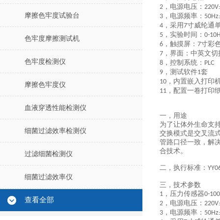
，
电源电压：
2
220V
摩擦色牢度试验台
，
电源频率：
3
50Hz
，
采用
寸
威纶通
4
7
，
实验时间
：
5
0-10
色牢度摩擦测试机
，触摸屏：
寸彩
6
7
，界面：中英文切
7
色牢度检测仪
，控制系统：
8
PLC
，测试软件
套
9
1
，内置嵌入打印
10
摩擦色牢度仪
，配置一卷打印
11
血液穿透性能检测仪
一，用途
为了让体外生命支
细菌过滤效率检测仪
交换模式是交叉流
管路口径一致
，
解
合技术
。
过滤细菌检测仪
二，
执行标准：
YY0
细菌过滤效率仪
三，
技术参数
，压力传感器
1
0-10
查看全部
，
电源电压：
2
220V
，
电源频率：
3
50Hz