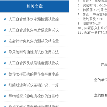
，
采用
寸
威纶通
4
7
，
实验时间
：
5
0-10
相关文章
，触摸屏：
寸彩
6
7
，界面：中英文切
7
人工血管整体水渗漏性测试仪操作中最容易出错的步骤
，控制系统：
8
PLC
，测试软件
套
9
1
，内置嵌入打印
10
人工血管反复穿刺后强度测试仪是什么？透析患者的“生命管“质量靠它把关！
，配置一卷打印
11
注射针针尖刺穿力测试仪精准量化针尖锋利度，构筑临床安全防线
导尿管耐弯曲性测试仪使用方法与操作规范
人工血管探头破裂强度测试仪校准规范：精准赋能医疗安全的技术基准
产
教你怎样正确的操作色牢度摩擦测试机
您的单
细菌过滤测试仪基础知识，一篇搞定
您的姓
织物感应式静电测检仪的这些特点很少有人都知道