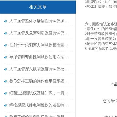
用能以±
／
3
2 mL
min
相关文章
气体泄漏即为保持
4
人工血管整体水渗漏性测试仪操作中最容易出错的步骤
六，顺应性试验步
堵住
的所有端
1
HME
人工血管反复穿刺后强度测试仪是什么？透析患者的“生命管“质量靠它把关！
对于带有软性组件
2
用一只容量精度为
3
记录所需的空气体
4
注射针针尖刺穿力测试仪精准量化针尖锋利度，构筑临床安全防线
的顺应性以毫
5 HME
导尿管耐弯曲性测试仪使用方法与操作规范
人工血管探头破裂强度测试仪校准规范：精准赋能医疗安全的技术基准
教你怎样正确的操作色牢度摩擦测试机
产
细菌过滤测试仪基础知识，一篇搞定
您的单
织物感应式静电测检仪的这些特点很少有人都知道