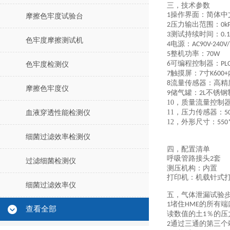
三，
技术参数
操作界面：简体中
1
摩擦色牢度试验台
压力输出范围
：
2
0
k
测试持续时间：
3
0.1
色牢度摩擦测试机
电源：
4
AC90V-240V
整机功率：
5
70W
可编程控制器：
6
PL
色牢度检测仪
触摸屏：
寸
7
7
K600+
流量
传感器：高精
8
摩擦色牢度仪
储气罐：
不锈钢
9
2L
10，
质量流量控制
11，
压力传感器：
血液穿透性能检测仪
5
12，
外形尺寸：
550
细菌过滤效率检测仪
四，配置清单
呼吸管路接头
套
2
过滤细菌检测仪
测压机构：内置
打印机：机载针式
细菌过滤效率仪
五，气体泄漏试验
堵住
的所有端
1
HME
查看全部
读数值的土
％的压
1
通过三通的第三个
2