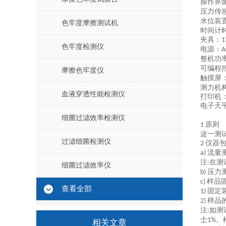
操作界
压力传
水位装
色牢度摩擦测试机
时间计
夹具：
1
色牢度检测仪
电源：
A
整机功
可编程
摩擦色牢度仪
触摸屏
测力机
血液穿透性能检测仪
打印机
电子天
细菌过滤效率检测仪
原则
1
这一测
过滤细菌检测仪
仪器
2
流量
a)
注
在测
:
细菌过滤效率仪
压力
b)
样品
c)
查看全部
固定
1)
样品
2)
注
如测
:
士
。
1%
相关文章