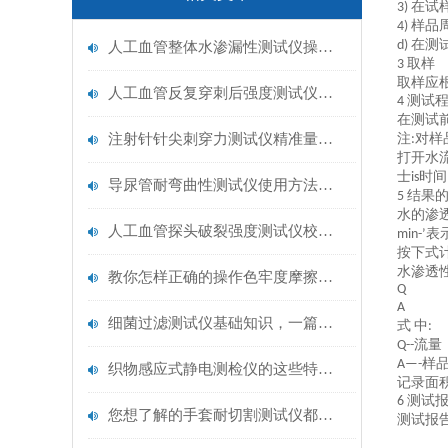
在试
3)
样品
4)
在测
d)
人工血管整体水渗漏性测试仪操作中最容易出错的步骤
取样
3
取样应
人工血管反复穿刺后强度测试仪是什么？透析患者的“生命管“质量靠它把关！
测试
4
在测试
注射针针尖刺穿力测试仪精准量化针尖锋利度，构筑临床安全防线
注
对样
:
打开水
士
时间
is
导尿管耐弯曲性测试仪使用方法与操作规范
结果
5
水的渗
人工血管探头破裂强度测试仪校准规范：精准赋能医疗安全的技术基准
表
min-’
按下式
水渗透
教你怎样正确的操作色牢度摩擦测试机
Q
A
细菌过滤测试仪基础知识，一篇搞定
式
中
:
流量
Q--
样
A—
-
织物感应式静电测检仪的这些特点很少有人都知道
记录面
测试
6
您想了解的手套耐切割测试仪都在这里了
测试报