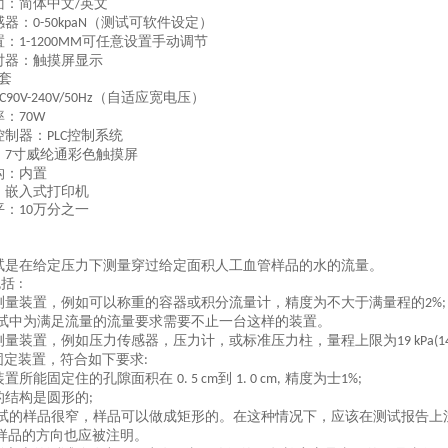
面：简体中文
英文
/
感器
：
（测试可软件设定）
0-50kpaN
置：
可任意设置手动调节
1-1200MM
时器：触摸屏显示
套
（自适应宽电压）
C90V-240V/50Hz
率：
70W
控制器：
控制系统
PLC
：
寸
威纶通彩色触摸屏
7
构：内置
：
嵌入
式打印机
平
：
万分之一
10
试是在给定压力下测量穿过给定面积人工血管样品的水的流量。
包括
:
测量装置，例如可以称重的容器或积分流量计，精度为不大于满量程的
2%;
试中为满足流量的流量要求需要不止一台这样的装置。
测量装置，例如压力传感器，压力计，或标准压力柱，量程上限为
19 kPa(
固定装置，符合如下要求
:
装置所能固定住的孔隙面积在
到
精度为士
0.
5 cm
1. 0 cm,
1%;
的结构是圆形的
;
试的样品很窄，样品可以做成矩形的。在这种情况下，应该在测试报告上
样品的方向也应被注明。