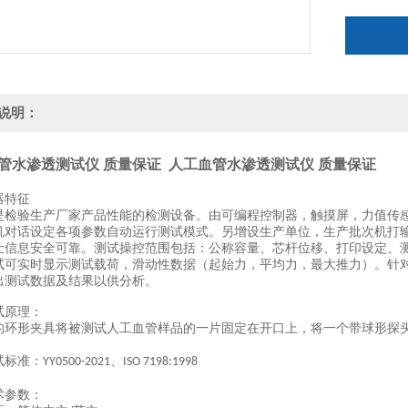
说明：
管水渗透测试仪 质量保证
人工血管水渗透测试仪 质量保证
器特征
是检验生产厂家产品性能的检测设备。由可编程控制器，触摸屏，力值传
机对话设定各项参数自动运行测试模式。另增设生产单位，生产批次机打
让信息安全可靠。测试操控范围包括：公称容量、芯杆位移、打印设定、
试可实时显示测试载荷，滑动性数据（起始力，平均力，
最
大推力）。针
出测试数据及结果以供分析。
试原理：
的环形夹具将被测试人工血管样品的一片固定在开口上，将一个带球形探
试标准：
、
YY0500-2021
ISO 7198:1998
术参数：