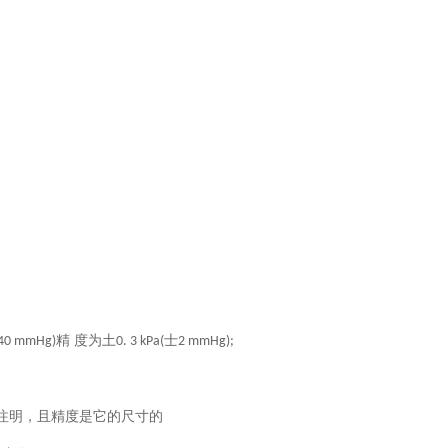
精 度为土
士
140 mmHg)
0. 3 kPa(
2 mmHg);
注明，且精度是它的尺寸的