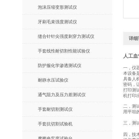
泡沫压缩变形测试仪
牙刷毛束强度测试仪
缝合针针尖强度刺穿力测试仪
详细
手套线性耐切割性能试验仪
人工血
防护服化学渗透测试仪
一，
仪
本设备
具备人
耐静水压试验仪
密码，
打印测
通气阻力及压力差测试仪
机打印
二，测
手套耐切割测试仪
用平坦
三，
测
手套抗切割试验机
四，
技
摩擦色牢度试验台