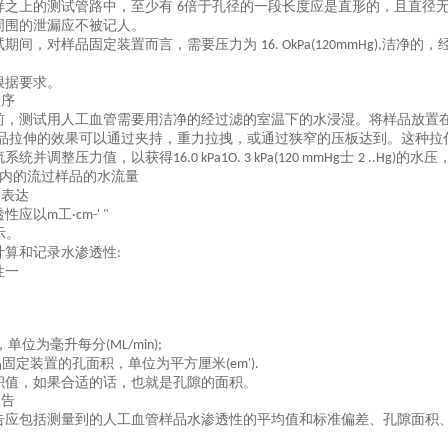
样之上的测试管路中，至少有
倍于孔径的一段长度应是直形的，且直径
6
周围的泄漏应不被记人。
试期间，对样品固定装置而言，需要压力为
洁净的，
16. OkPa(120mmHg),
根据要求。
程序
前，测试用人工血管需要用洁净的经过滤的室温下的水浸湿。将样品放置
品拉伸的效果可以通过夹持，重力拉拽，或通过狭窄的压板达到。这种拉
流系统并调整压力值，以获得
士
的水压
16.0 kPa1O. 3 kPa(120 mmHg
2 ..Hg)
内的流过样品的水流量
的表达
透性应以
工
m
·cm-' "
示。
计算和记录水渗透性
:
性一
，单位为毫升每分
(ML/min);
品固定装置的孔面积，单位为平方厘米
(em').
积值，如果合适的话，也就是孔隙的面积。
报告
告应包括测量到的人工血管样品水渗透性的平均值和标准偏差、孔隙面积