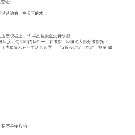
无变化
;
经过过滤的，室温下的水 。
在固定仪器上，将
样品拉紧至没有皱褶
伸应接近使用时的条件一旦有皱褶，应将绝大部分皱褶抚平。
，压力值显示在压力测量装置上。待系统稳定工作时，测量
60
、是否是矩形的