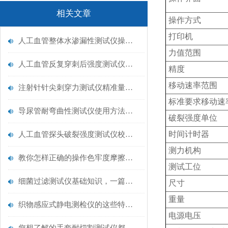
相关文章
操作方式
打印机
人工血管整体水渗漏性测试仪操作中最容易出错的步骤
力值范围
人工血管反复穿刺后强度测试仪是什么？透析患者的“生命管“质量靠它把关！
精度
移动速率范围
注射针针尖刺穿力测试仪精准量化针尖锋利度，构筑临床安全防线
标准要求移动速
导尿管耐弯曲性测试仪使用方法与操作规范
破裂强度单位
时间计时器
人工血管探头破裂强度测试仪校准规范：精准赋能医疗安全的技术基准
测力机构
教你怎样正确的操作色牢度摩擦测试机
测试工位
细菌过滤测试仪基础知识，一篇搞定
尺寸
重量
织物感应式静电测检仪的这些特点很少有人都知道
电源电压