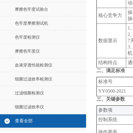
动
摩擦色牢度试验台
操
核心竞争力
操
色牢度摩擦测试机
1
2
色牢度检测仪
数据显示
7
3
摩擦色牢度仪
机
结构特点
通
血液穿透性能检测仪
二、满足标准
细菌过滤效率检测仪
标准号
YY0500-2021
过滤细菌检测仪
三、关键参数
细菌过滤效率仪
‌参数项‌
控制系统
查看全部
操作界面