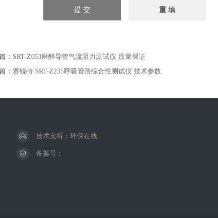
篇：
SRT-Z053麻醉导管气流阻力测试仪 质量保证
篇：
赛锐特 SRT-Z235呼吸管路综合性测试仪 技术参数
技术支持：
环保在线
备案号：