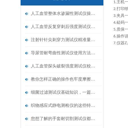
主机
1.
打印
2.
人工血管整体水渗漏性测试仪操作中最容易出错的步骤
夹具
3.
砝码
4.
人工血管反复穿刺后强度测试仪是什么？透析患者的“生命管“质量靠它把关！
质保
5.
操作
6.
注射针针尖刺穿力测试仪精准量化针尖锋利度，构筑临床安全防线
仪器
Z
7.
导尿管耐弯曲性测试仪使用方法与操作规范
人工血管探头破裂强度测试仪校准规范：精准赋能医疗安全的技术基准
教你怎样正确的操作色牢度摩擦测试机
细菌过滤测试仪基础知识，一篇搞定
织物感应式静电测检仪的这些特点很少有人都知道
您想了解的手套耐切割测试仪都在这里了