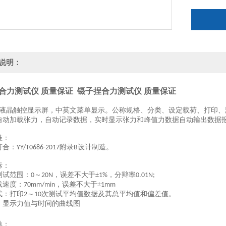
说明：
合力测试仪 质量保证
镊子捏合力测试仪 质量保证
液晶触控显示屏，中
英
文菜单显示。公称规格、分类、设定载荷、打印、
自动加载张力，自动记录数据，实时显示张力和峰值力数据自动输出数据
准：
符合：
附录
设计制造。
YY/T0686-2017
B
标：
测试范围：
～
，误差不大于
，分辩率
0
20N
±1%
0.01N;
载速度：
，误差不大于
70mm/min
±1mm
式：打印
～
次测试平均值数据及其总平均值和偏差值。
2
10
：显示力值与时间的曲线图
单：