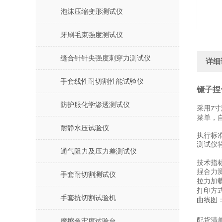
泡沫压缩变形测试仪
牙刷毛束强度测试仪
缝合针针尖强度刺穿力测试仪
详细
手套线性耐切割性能试验仪
镊子捏
防护服化学渗透测试仪
采用
寸
7
菜单，
耐静水压试验仪
执行标
测试仪
通气阻力及压力差测试仪
技术指
捏合力
手套耐切割测试仪
拉力加
打印方
手套抗切割试验机
曲线图
配货清
摩擦色牢度试验台