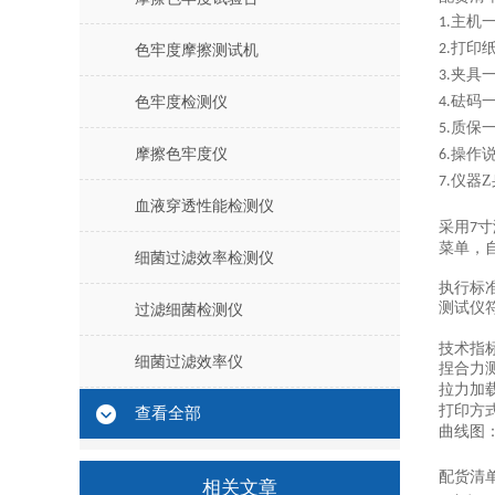
主机
1.
打印
2.
色牢度摩擦测试机
夹具
3.
砝码
色牢度检测仪
4.
质保
5.
摩擦色牢度仪
操作
6.
仪器
Z
7.
血液穿透性能检测仪
采用
寸
7
菜单，
细菌过滤效率检测仪
执行标
测试仪
过滤细菌检测仪
技术指
细菌过滤效率仪
捏合力
拉力加
打印方
查看全部
曲线图
配货清
相关文章