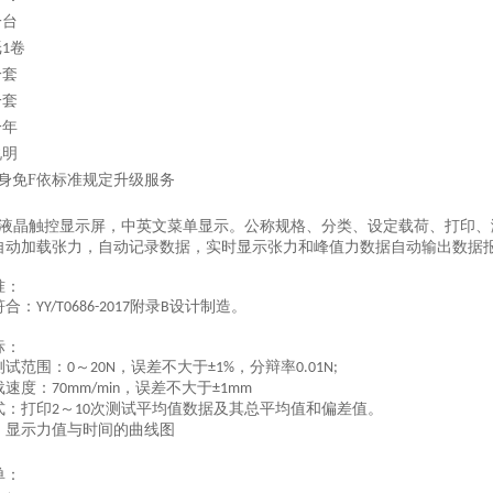
一台
纸
卷
1
一套
一套
一年
说明
身免
F
依标准规定升级服务
液晶触控显示屏，中
英
文菜单显示。公称规格、分类、设定载荷、打印、
自动加载张力，自动记录数据，实时显示张力和峰值力数据自动输出数据
准：
符合：
附录
设计制造。
YY/T0686-2017
B
标：
测试范围：
～
，误差不大于
，分辩率
0
20N
±1%
0.01N;
载速度：
，误差不大于
70mm/min
±1mm
式：打印
～
次测试平均值数据及其总平均值和偏差值。
2
10
：显示力值与时间的曲线图
单：