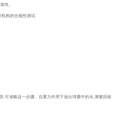
可靠性。
管机构的合规性测试
管
可省略这一步骤。在重力作用下放出球囊中的水
测量回收
,
,