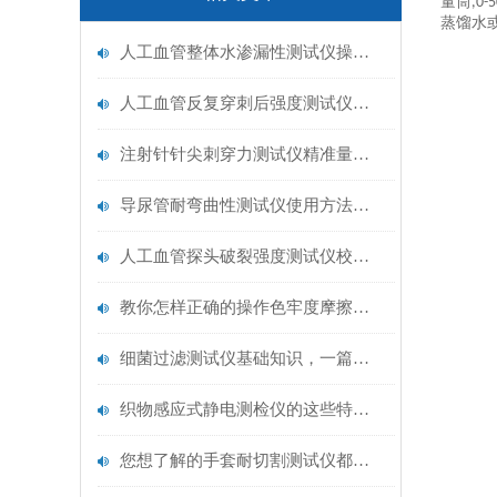
量筒
,
0-
蒸馏水
人工血管整体水渗漏性测试仪操作中最容易出错的步骤
人工血管反复穿刺后强度测试仪是什么？透析患者的“生命管“质量靠它把关！
注射针针尖刺穿力测试仪精准量化针尖锋利度，构筑临床安全防线
导尿管耐弯曲性测试仪使用方法与操作规范
人工血管探头破裂强度测试仪校准规范：精准赋能医疗安全的技术基准
教你怎样正确的操作色牢度摩擦测试机
细菌过滤测试仪基础知识，一篇搞定
织物感应式静电测检仪的这些特点很少有人都知道
您想了解的手套耐切割测试仪都在这里了