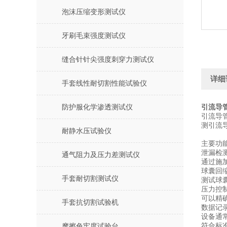
泡沫压缩变形测试仪
牙刷毛束强度测试仪
缝合针针尖强度刺穿力测试仪
详细
手套线性耐切割性能试验仪
防护服化学渗透测试仪
引流导
引流导
测引流
耐静水压试验仪
主要功
泄漏检
通气阻力及压力差测试仪
通过施
球囊回
手套耐切割测试仪
测试球
压力控
可以精
手套抗切割试验机
数据记
设备通
符合标
摩擦色牢度试验台