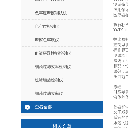
测试仪
应用领
色牢度摩擦测试机
医疗器
执行标
色牢度检测仪
YY/T 048
技术参
摩擦色牢度仪
控制系
操作界
血液穿透性能检测仪
测试项
砝码：
4
标配：
细菌过滤效率检测仪
试剂：
压力范
过滤细菌检测仪
原理
引流导
细菌过滤效率仪
液体的
查看全部
仪器和
夹子或
适宜的
水浴
或
:
相关文章