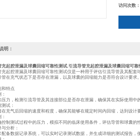
访问次数
说明：
管充起腔泄漏及球囊回缩可靠性测试.
引流导管充起腔泄漏及球囊回缩可靠
管充起腔泄漏及球囊回缩可靠性测试仪是一种用于评估引流导管及其配套
导管在充气状态下是否存在泄漏，以及球囊的回缩能力是否符合设计要求
能和特点
测：
加压力，检测引流导管及其连接部位是否存在泄漏，确保其在实际使用中
缩测试：
囊在充气后回缩的速度和程度，确保其能够在规定时间内回缩，达到设计
制：
确控制测试过程中的压力，模拟不同的临床使用条件，评估导管和球囊的
录与分析：
常配备数据记录系统，可以实时记录测试数据，并生成详细的测试报告，
准：