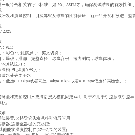
器一般符合相关的行业标准，如
、
等，确保测试结果的有效性和
ISO
ASTM
域
械研发和质量控制
，
引流导管及球囊的性能验证
，
新产品开发和改进
，
监
准
9-2023
数
统：
PLC;
面：彩色
寸触摸屏，中英文切换；
7
目：爆破，泄漏，充盈直径，球囊容积，拉力测试，球囊体积；
测试拉力；
.5N
恒温槽
温度
度；
15L,
0-99
蒸馏水或去离子水；
围：低压
或者高压
或者
低压和高压合并；
0-100kpa
100kpa-10kpa
0-10mpa
管球囊和充起腔用水充满后浸人模拟尿液
。对于不用于引流尿液引流导
14d
体积。
试剂
类似装置
夹持导管头端悬挂引流导管用
,
;
连接器
连接至器械的充起腔
,
;
其他能将温度控制在
士
℃的装置
(37
2)
;