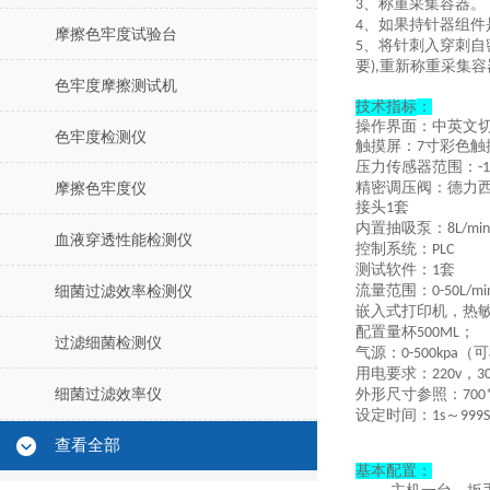
、
称重采集容器。
3
、
如果持针器组件
4
摩擦色牢度试验台
、
将针刺入穿刺自
5
要
重新称重采集容
),
色牢度摩擦测试机
技术指标
：
操作界面
：
中英文
色牢度检测仪
触摸屏：
寸彩色触
7
压力传感器范围：
-
精密调压阀：
德力
摩擦色牢度仪
接头
套
1
内置抽吸泵：
8L/min
血液穿透性能检测仪
控制系统：
PLC
测试软件：
套
1
流量范围：
细菌过滤效率检测仪
0
-50L/mi
嵌入式打印机，热
配置量杯
；
500ML
过滤细菌检测仪
气源：
（可
0-500kpa
用电要求：
，
220v
3
细菌过滤效率仪
外形尺寸参照：
700
设定时间
：
～
1s
999S
查看全部
基本配置：