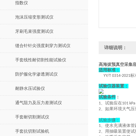
指数仪
泡沫压缩变形测试仪
牙刷毛束强度测试仪
缝合针针尖强度刺穿力测试仪
详细说明：
手套线性耐切割性能试验仪
高海拔预真空采集容
适用标准：
防护服化学渗透测试仪
标
YY/T 0314
-
2021
试验仪器装置：
耐静水压试验仪
试验条件
：
通气阻力及压力差测试仪
、
试验应在
1
101 kP
、
如果环境大气压
2
手套耐切割测试仪
试验步骤
：
、
使水充满液体管
1
手套抗切割试验机
、
用抽吸装置使试
2