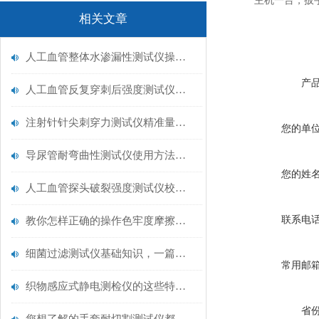
主机一台，扳
相关文章
人工血管整体水渗漏性测试仪操作中最容易出错的步骤
产
人工血管反复穿刺后强度测试仪是什么？透析患者的“生命管“质量靠它把关！
注射针针尖刺穿力测试仪精准量化针尖锋利度，构筑临床安全防线
您的单
导尿管耐弯曲性测试仪使用方法与操作规范
您的姓
人工血管探头破裂强度测试仪校准规范：精准赋能医疗安全的技术基准
联系电
教你怎样正确的操作色牢度摩擦测试机
细菌过滤测试仪基础知识，一篇搞定
常用邮
织物感应式静电测检仪的这些特点很少有人都知道
省