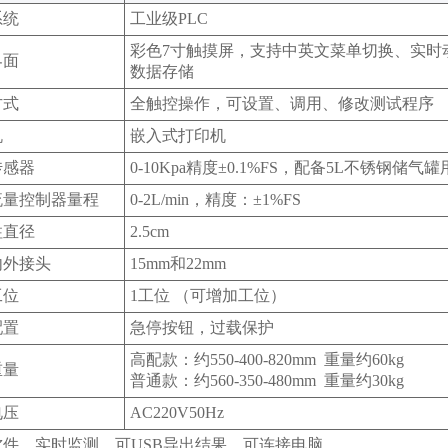
系统
工业级PLC
彩色7寸触摸屏，支持中英文菜单切换、实时
界面
数据存储
方式
全触控操作，可设置、调用、修改测试程序
机
嵌入式打印机
传感器
0-10Kpa精度±0.1%FS，配备5L不锈钢储气
流量控制器量程
0-2L/min，精度：±1%FS
柱直径
2.5cm
内外接头
15mm和22mm
工位
1工位 （可增加工位）
配置
急停按钮，过载保护
高配款：约550-400-820mm 重量约60kg
重量
普通款：约560-350-480mm 重量约30kg
电压
AC220V50Hz
软件，实时监测，可USB导出结果，可连接电脑