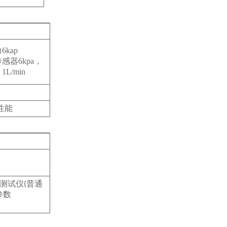
kap
感器6kpa，
L/min
性能