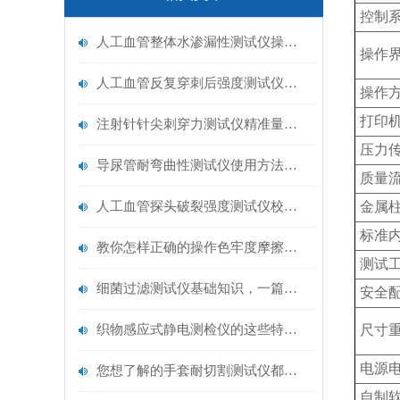
控制
人工血管整体水渗漏性测试仪操作中最容易出错的步骤
操作
人工血管反复穿刺后强度测试仪是什么？透析患者的“生命管“质量靠它把关！
操作
打印
注射针针尖刺穿力测试仪精准量化针尖锋利度，构筑临床安全防线
压力
导尿管耐弯曲性测试仪使用方法与操作规范
质量
人工血管探头破裂强度测试仪校准规范：精准赋能医疗安全的技术基准
金属
标准
教你怎样正确的操作色牢度摩擦测试机
测试
细菌过滤测试仪基础知识，一篇搞定
安全
织物感应式静电测检仪的这些特点很少有人都知道
尺寸
电源
您想了解的手套耐切割测试仪都在这里了
自制