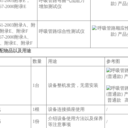
61-2003附录E，
呼吸管路弯曲气流阻力
367-2000附录E
增加测试仪
61-2003附录A、附
附录E、附录F
呼吸管路综合性测试仪
367-2000附录A、
、附录E、附录F
配物品以及用途
数量
用途
参考图
1台
设备整机发货，无需安装
普通款 
线
1根
设备连接插座使用
/
介绍设备使用方法以及保养
书
1份
/
等注意事项