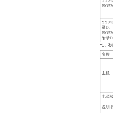
YY04
ISO5
YY04
录D、
ISO5
附录D
七、标
名称
主机
电源
说明