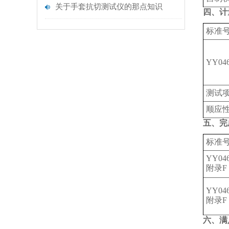
关于手套抗切测试仪的那点知识
四、计
标准
YY046
测试
‌顺应
五、完
标准
YY046
附录F
YY046
附录F
六、满