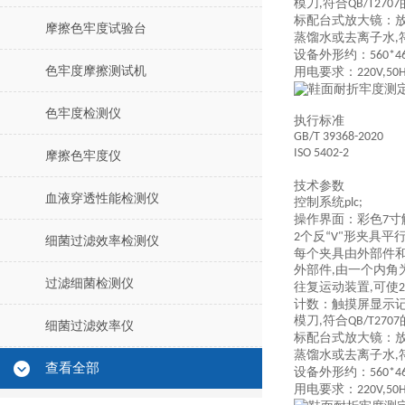
模刀
符合
,
QB/T2707
标配台式
放大镜
：
摩擦色牢度试验台
蒸馏水或去离子水
,
设备外形约：
560*4
色牢度摩擦测试机
用电要求：
220V,50
色牢度检测仪
执行标准
GB/T 39368-2020
ISO 5402-2
摩擦色牢度仪
技术参数
血液穿透性能检测仪
控制系统
plc;
操作界面：彩色
寸
7
个反
形夹具平
2
“V"
细菌过滤效率检测仪
每个夹具由外部件
外部件
由一个内角
,
过滤细菌检测仪
往复运动装置
可使
,
2
计数
：触摸屏显示
模刀
符合
,
QB/T2707
细菌过滤效率仪
标配台式
放大镜
：
蒸馏水或去离子水
,
查看全部
设备外形约：
560*4
用电要求：
220V,50