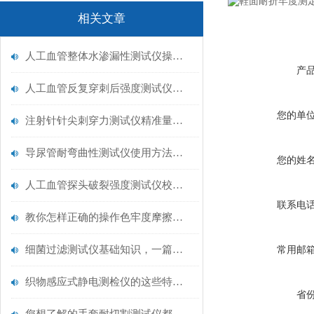
相关文章
人工血管整体水渗漏性测试仪操作中最容易出错的步骤
产
人工血管反复穿刺后强度测试仪是什么？透析患者的“生命管“质量靠它把关！
您的单
注射针针尖刺穿力测试仪精准量化针尖锋利度，构筑临床安全防线
导尿管耐弯曲性测试仪使用方法与操作规范
您的姓
人工血管探头破裂强度测试仪校准规范：精准赋能医疗安全的技术基准
联系电
教你怎样正确的操作色牢度摩擦测试机
细菌过滤测试仪基础知识，一篇搞定
常用邮
织物感应式静电测检仪的这些特点很少有人都知道
省