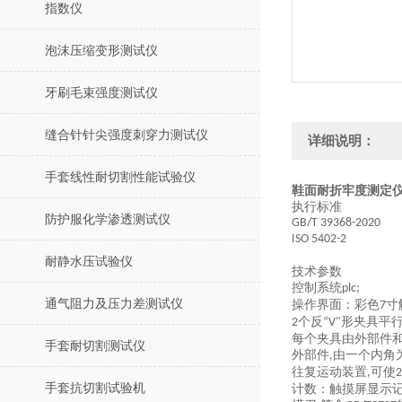
指数仪
泡沫压缩变形测试仪
牙刷毛束强度测试仪
缝合针针尖强度刺穿力测试仪
详细说明：
手套线性耐切割性能试验仪
鞋面耐折牢度测定仪
执行标准
防护服化学渗透测试仪
GB/T 39368-2020
ISO 5402-2
耐静水压试验仪
技术参数
控制系统
plc;
通气阻力及压力差测试仪
操作界面：彩色
寸
7
个反
形夹具平
2
“V"
每个夹具由外部件
手套耐切割测试仪
外部件
由一个内角
,
往复运动装置
可使
,
2
手套抗切割试验机
计数
：触摸屏显示