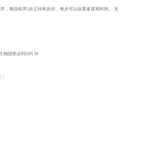
程序，每段程序
2
步正转和反转，每步可以设置速度和时间。 无
主轴扭矩达到
24N.M
次
；