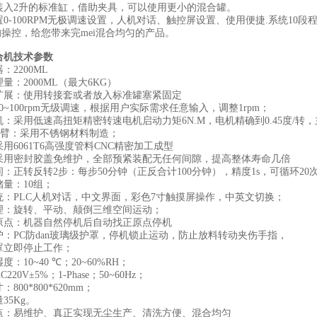
装入
2
升的标准缸，借助夹具，可以使用更小的混合罐。
置
0-100RPM
无极调速设置，
人机对话、触控屏设置、
使用便捷
.
系统
10
段
的操控，给您带来完mei混合均匀的产品。
合机技术参数
器：
2200ML
理量：
2000ML
（最大
6KG
）
扩展：使用转接套或者放入标准罐塞紧固定
0
~
1
00rpm
无级调速，根据用户实际需求任意输入，调整
1rpm
；
机：采用低速高扭矩精密转速电机启动力矩
6N.M
，电机精确到
0.45
度
/
转，
臂：采用不锈钢材料制造；
采用
6061T6
高强度管料
CNC
精密加工成型
采用密封胶盖免维护，全部预紧装配无任何间隙，提高整体寿命几倍
间：
正转反转
2
步：
每步
50
分钟（正反合计
100
分钟）
，精度
1s
，
可循环
20
储量：
10
组；
统：
PLC
人机对话，中文界面，
彩色
7
寸
触摸屏操作
，
中英文切换
；
理：旋转、平动、颠倒三维空间运动；
原点：机器自然停机后自动找正原点停机
护：
PC
防dan玻璃级护罩，
停机锁止运动，防止放料转动夹伤手指，
罩立即
停止工作；
湿度：
10~40
℃；
20~
6
0%RH
；
C220V
±
5%
；
1-Phase
；
50~60Hz
；
寸
：
800*800*620
mm
；
量
35
Kg
。
点：
易维护、
真正实现无尘生产
、
清洗方便
、混合均匀