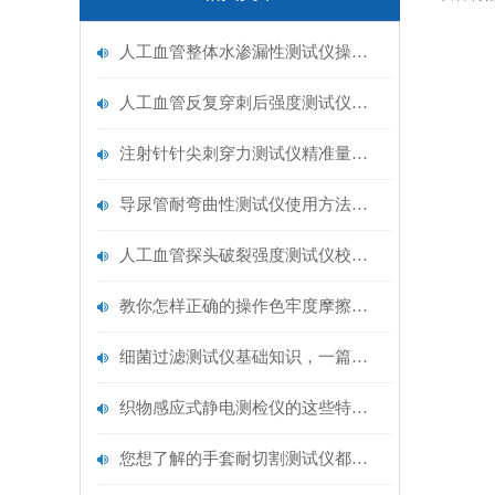
人工血管整体水渗漏性测试仪操作中最容易出错的步骤
人工血管反复穿刺后强度测试仪是什么？透析患者的“生命管“质量靠它把关！
注射针针尖刺穿力测试仪精准量化针尖锋利度，构筑临床安全防线
导尿管耐弯曲性测试仪使用方法与操作规范
人工血管探头破裂强度测试仪校准规范：精准赋能医疗安全的技术基准
教你怎样正确的操作色牢度摩擦测试机
细菌过滤测试仪基础知识，一篇搞定
织物感应式静电测检仪的这些特点很少有人都知道
您想了解的手套耐切割测试仪都在这里了