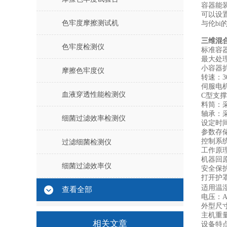
容器
能
可以设
色牢度摩擦测试机
与伦bi
三维混
色牢度检测仪
标准容
最大处
小容器
摩擦色牢度仪
转速
：
3
伺服电
血液穿透性能检测仪
C
型支撑
料筒：
轴承：
细菌过滤效率检测仪
设定时
参数存
控制系
过滤细菌检测仪
工作原
机器回
细菌过滤效率仪
安全保
打开
护
适用温
查看全部
电压：
A
外型尺
主机重
相关文章
设备特