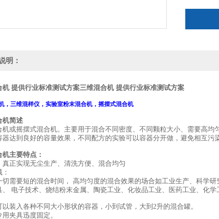
说明：
合机 提供行业标准测试方案
三维混合机 提供行业标准测试方案
机，三维混样仪，实验室粉末混合机，摇摆式混合机
合机简述
合机
或摇摆
式
混合机
。主要用于混合不同密度、不同颗粒大小、需要高均
容器达到良好的容量效果，不同配方的实验可以容器分开做，避免相互污
合机主要特点：
、
真正实现无尘生产
、
清洗方便
、混合均匀
域：
一切需要短的混合时间，
高均匀度的混合效果的场合如工业生产、科学研
具、
电子技术、烧结粉末金属、陶瓷工业、化妆品工业、医药工业、化学
可以装入各种不同大小形状的容器，小到试管，大到
2
升的混合罐。
专用夹具迅度固定。