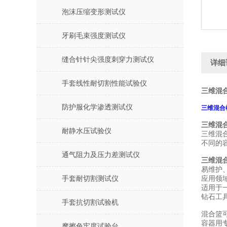
泡沫压缩变形测试仪
牙刷毛束强度测试仪
缝合针针尖强度刺穿力测试仪
详细
手套线性耐切割性能试验仪
三维混
防护服化学渗透测试仪
三维混合
三维混
耐静水压试验仪
三维混
不同的
通气阻力及压力差测试仪
三维混
易维护
手套耐切割测试仪
应用领
适用于
钻石工
手套抗切割试验机
混合篮
容器用
摩擦色牢度试验台