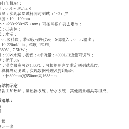
连接打印机A4；
0.01～3W/m.Ｋ
数量：实现多层试样同时测试（1~3）层
度：10～100mm
：≤230*230*65（mm）可按照客户要去定制；
式：硅碳棒；
式：水浴；
0.2级精度，带50段程序仪表，S偶输入，0—5v输出；
0-220ml/min，精度±1%FS;
80V，7.5KW；
：90W水泵，扬程：4米流量：4000L/H流量可调节；
度：优于3%
度：温度最高可达1300℃，可根据用户要求定制测试温度。
计算机自动测试，实现数据处理及打印输出；
：长800mm宽850mm高1688mm
备结构示意
设备由加热炉，量热器系统，给水系统、其他测量器具等组成。
置清单：
台
口
一根
格证一张