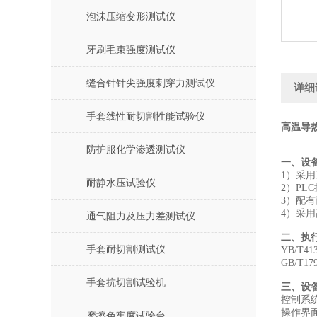
泡沫压缩变形测试仪
牙刷毛束强度测试仪
缝合针针尖强度刺穿力测试仪
详细
手套线性耐切割性能试验仪
高温导热
防护服化学渗透测试仪
一、设
1）采
耐静水压试验仪
2）PL
3）配
4）采
通气阻力及压力差测试仪
二、执
手套耐切割测试仪
YB/T
GB/T
手套抗切割试验机
三、设
控制系统
操作界
摩擦色牢度试验台