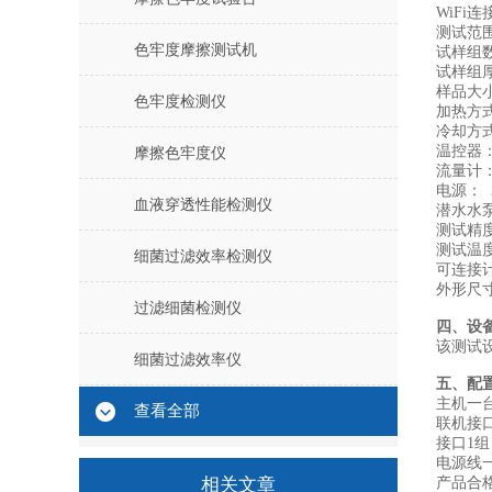
WiFi
测试范围：
色牢度摩擦测试机
试样组
试样组厚
样品大小
色牢度检测仪
加热方
冷却方
温控器：
摩擦色牢度仪
流量计：1
电源： 3
血液穿透性能检测仪
潜水水泵
测试精
测试温
细菌过滤效率检测仪
可连接
外形尺寸
过滤细菌检测仪
四、设
该测试
细菌过滤效率仪
五、配
主机一
查看全部
联机接
接口1组
电源线
相关文章
产品合