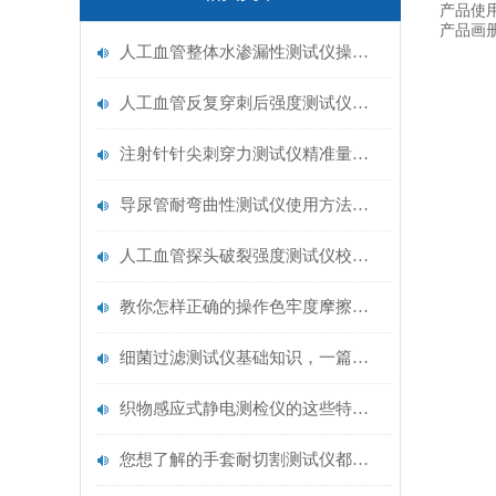
产品使
产品画
人工血管整体水渗漏性测试仪操作中最容易出错的步骤
人工血管反复穿刺后强度测试仪是什么？透析患者的“生命管“质量靠它把关！
注射针针尖刺穿力测试仪精准量化针尖锋利度，构筑临床安全防线
导尿管耐弯曲性测试仪使用方法与操作规范
人工血管探头破裂强度测试仪校准规范：精准赋能医疗安全的技术基准
教你怎样正确的操作色牢度摩擦测试机
细菌过滤测试仪基础知识，一篇搞定
织物感应式静电测检仪的这些特点很少有人都知道
您想了解的手套耐切割测试仪都在这里了