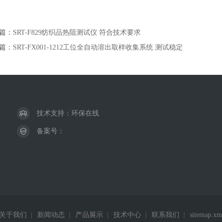
篇：
SRT-F829纺织品热阻测试仪 符合技术要求
篇：
SRT-FX001-1212工位全自动溶出取样收集系统 测试稳定
技术支持：
环保在线
备案号：
关于我们
|
新闻动态
|
产品展示
|
技术中心
|
联系我们
|
sitemap.xm