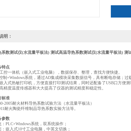
说明：
系数测试仪(水流量平板法) 测试
高温导热系数测试仪(水流量平板法) 测
备特点
用工控一体机（嵌入式工业电脑），数据保存、整理，查找方便快捷。
C控制+Windows系统，通过AD集成模块采集数据信号，具有断电存储；
有嵌入式热敏打印机，方便直接打印测试结果，同时还配备了USB口方便测
用高精度温度传感器和大大提高了仪器的测试精度和稳定性。
行标准
4130-2005耐火材料导热系数试验方法（水流量平板法）
17911耐火陶瓷纤维制品导热系数实验方法等。
备参数
：PLC+Windows系统，双系统操作；
面：嵌入式10寸工业电脑，中英文切换；