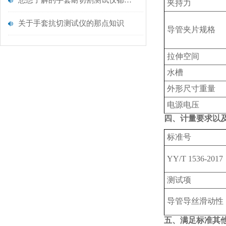
您想了解的手套耐切割测试仪都在这里了
夹持力
关于手套抗切测试仪的那点知识
导管夹片规格
拉伸空间
水槽
外形尺寸重量
电源电压
四、计量要求以
标准号
YY/T 1536-2017
测试项
导管导丝滑动性
五、满足标准其