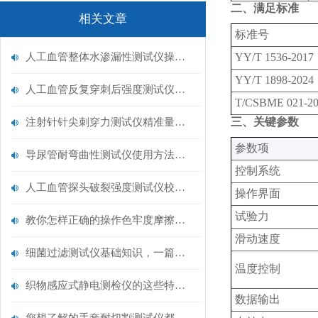
二、满足标准
相关文章
标准号
人工血管整体水渗漏性测试仪操作中最容易出错的步骤
YY/T 1536-2017
YY/T 1898-2024
人工血管反复穿刺后强度测试仪是什么？透析患者的“生命管“质量靠它把关！
T/CSBME
021-2
三、关键参数
注射针针尖刺穿力测试仪精准量化针尖锋利度，构筑临床安全防线
‌参数项‌
导尿管耐弯曲性测试仪使用方法与操作规范
控制系统
人工血管探头破裂强度测试仪校准规范：精准赋能医疗安全的技术基准
操作界面
试验力
教你怎样正确的操作色牢度摩擦测试机
滑动速度
细菌过滤测试仪基础知识，一篇搞定
温度控制
织物感应式静电测检仪的这些特点很少有人都知道
数据输出