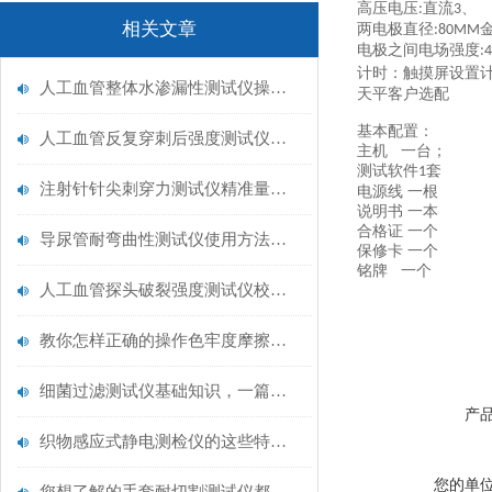
高压电压
直流
、
:
3
相关文章
两电极直径
:80MM
电极之间电场强度
:
计时：触摸屏设置
人工血管整体水渗漏性测试仪操作中最容易出错的步骤
天平客户选配
基本配置：
人工血管反复穿刺后强度测试仪是什么？透析患者的“生命管“质量靠它把关！
主机 一台
；
测试软件
套
1
注射针针尖刺穿力测试仪精准量化针尖锋利度，构筑临床安全防线
电源线 一根
说明书 一本
合格证 一个
导尿管耐弯曲性测试仪使用方法与操作规范
保修卡 一个
铭牌 一个
人工血管探头破裂强度测试仪校准规范：精准赋能医疗安全的技术基准
教你怎样正确的操作色牢度摩擦测试机
细菌过滤测试仪基础知识，一篇搞定
产
织物感应式静电测检仪的这些特点很少有人都知道
您的单