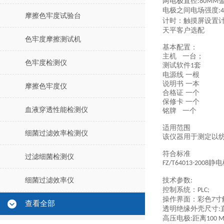
两电极直径
:80MM
电极之间电场强度
:
摩擦色牢度试验台
计时：触摸屏设置
天平客户选配
色牢度摩擦测试机
基本配置：
主机 一台
；
色牢度检测仪
测试软件
套
1
电源线 一根
说明书 一本
摩擦色牢度仪
合格证 一个
保修卡 一个
血液穿透性能检测仪
铭牌 一个
适用范围
细菌过滤效率检测仪
该仪器用于测定以
符合标准
过滤细菌检测仪
静电
FZ/T64013-2008
细菌过滤效率仪
技术参数
:
控制系统：
PLC;
操作界面：彩色
寸
7
查看全部
透明绝缘外壳尺寸
:
高压电极
距离
:
100 