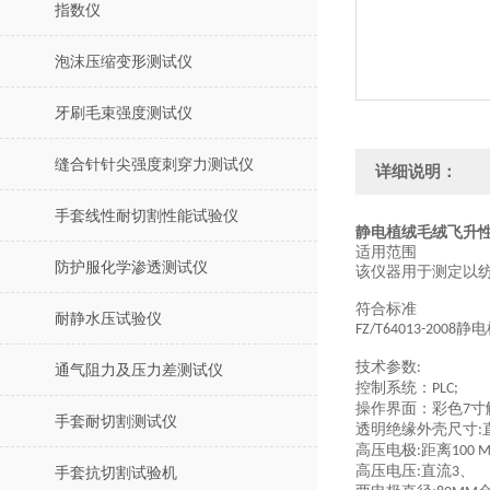
指数仪
泡沫压缩变形测试仪
牙刷毛束强度测试仪
缝合针针尖强度刺穿力测试仪
详细说明：
手套线性耐切割性能试验仪
静电植绒毛绒飞升性
适用范围
防护服化学渗透测试仪
该仪器用于测定以
符合标准
耐静水压试验仪
静电
FZ/T64013-2008
技术参数
:
通气阻力及压力差测试仪
控制系统：
PLC;
操作界面：彩色
寸
7
手套耐切割测试仪
透明绝缘外壳尺寸
:
高压电极
距离
:
100 
高压电压
直流
、
:
3
手套抗切割试验机