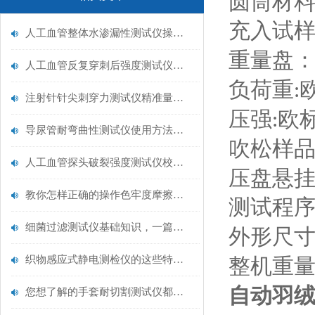
圆筒材
充入试
人工血管整体水渗漏性测试仪操作中最容易出错的步骤
重量盘
人工血管反复穿刺后强度测试仪是什么？透析患者的“生命管“质量靠它把关！
负荷重
:
注射针针尖刺穿力测试仪精准量化针尖锋利度，构筑临床安全防线
压强
欧
:
导尿管耐弯曲性测试仪使用方法与操作规范
吹松样
人工血管探头破裂强度测试仪校准规范：精准赋能医疗安全的技术基准
压盘悬
教你怎样正确的操作色牢度摩擦测试机
测试程
细菌过滤测试仪基础知识，一篇搞定
外形尺
织物感应式静电测检仪的这些特点很少有人都知道
整机重
自动羽
您想了解的手套耐切割测试仪都在这里了