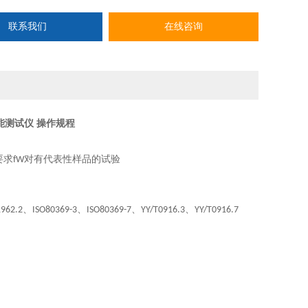
联系我们
在线咨询
能测试仪 操作规程
要求
对有代表性样品的试验
fW
、
、
、
、
1962.2
ISO80369-3
ISO80369-7
YY/T0916.3
YY/T0916.7