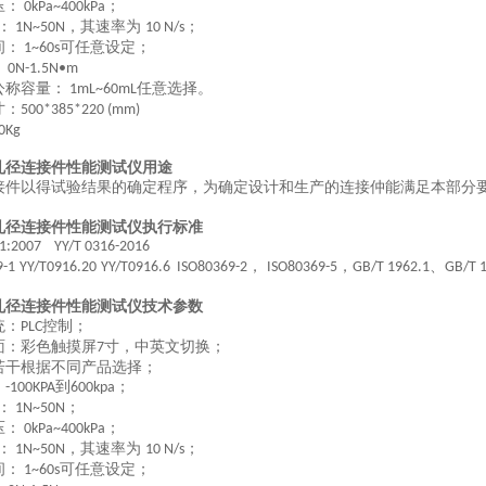
压：
；
0kPa~400kPa
：
，其速率为
；
1N~50N
10 N/s
间：
可任意设定；
1~60s
：
0N-1.5N•m
公称容量：
任意选择。
1mL~60mL
寸：
500*385*220 (mm)
0Kg
孔径连接件性能测试仪
用途
接件以得
试
验结果的确定程序，为确定设计和生产的连接仲能满足本部分
孔径连接件性能测试仪
执行标准
71:2007 YY/T 0316
-
2016
，
，
、
9-1
YY/T0916.20
YY/T0916.6 ISO80369-2
ISO80369-5
GB/T 1962.1
GB/T 
孔径连接件性能测试仪
技术参数
统：
控制；
PLC
面：彩色触摸屏
寸，中英文切换；
7
若干根据不同产品选择；
：
到
；
-100KPA
600kpa
：
；
1N~50N
压：
；
0kPa~400kPa
：
，其速率为
；
1N~50N
10 N/s
间：
可任意设定；
1~60s