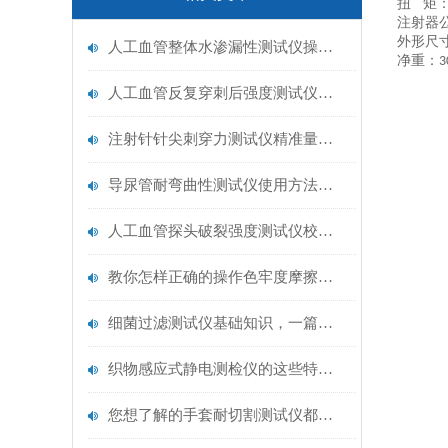
扭
矩
注射器
外形尺
人工血管整体水渗漏性测试仪操作中最容易出错的步骤
净重：
3
人工血管反复穿刺后强度测试仪是什么？透析患者的“生命管“质量靠它把关！
注射针针尖刺穿力测试仪精准量化针尖锋利度，构筑临床安全防线
导尿管耐弯曲性测试仪使用方法与操作规范
人工血管探头破裂强度测试仪校准规范：精准赋能医疗安全的技术基准
教你怎样正确的操作色牢度摩擦测试机
细菌过滤测试仪基础知识，一篇搞定
织物感应式静电测检仪的这些特点很少有人都知道
您想了解的手套耐切割测试仪都在这里了