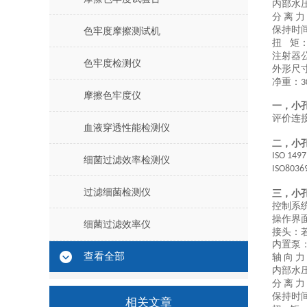
内部水
分
离
力
保持时
色牢度摩擦测试机
扭
矩
注射器
色牢度检测仪
外形尺
净重：
3
摩擦色牢度仪
一，
小
评价连
血液穿透性能检测仪
二，
小
ISO 149
细菌过滤效率检测仪
ISO8036
过滤细菌检测仪
三，
小
控制系
操作界
细菌过滤效率仪
接头：
内置泵
查看全部
轴
向
力
内部水
分
离
力
保持时
相关文章