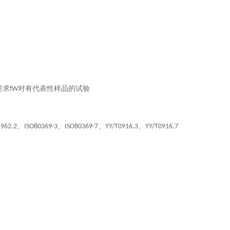
要求
对有代表性样品的试验
fW
、
、
、
、
1962.2
ISO80369-3
ISO80369-7
YY/T0916.3
YY/T0916.7