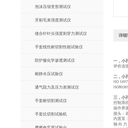
泡沫压缩变形测试仪
牙刷毛束强度测试仪
缝合针针尖强度刺穿力测试仪
详细
手套线性耐切割性能试验仪
防护服化学渗透测试仪
一，
小
评价连
耐静水压试验仪
二，
小
ISO 149
通气阻力及压力差测试仪
ISO8036
三，
小
手套耐切割测试仪
控制系
操作界
接头：
手套抗切割试验机
内置泵
轴
向
力
摩擦色牢度试验台