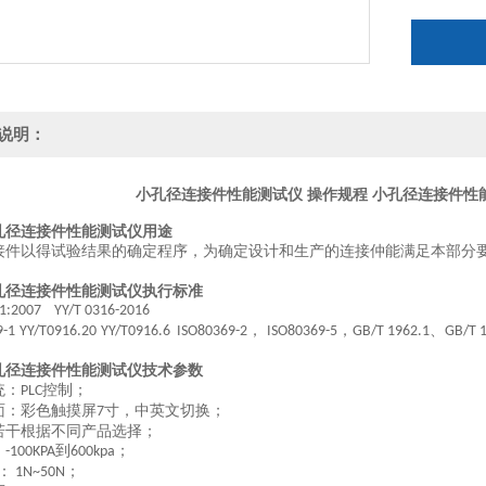
说明：
小孔径连接件性能测试仪 操作规程
小孔径连接件性
孔径连接件性能测试仪
用途
接件以得
试
验结果的确定程序，为确定设计和生产的连接仲能满足本部分
孔径连接件性能测试仪
执行标准
71:2007 YY/T 0316
-
2016
，
，
、
9-1
YY/T0916.20
YY/T0916.6 ISO80369-2
ISO80369-5
GB/T 1962.1
GB/T 
孔径连接件性能测试仪
技术参数
统：
控制；
PLC
面：彩色触摸屏
寸，中英文切换；
7
若干根据不同产品选择；
：
到
；
-100KPA
600kpa
：
；
1N~50N