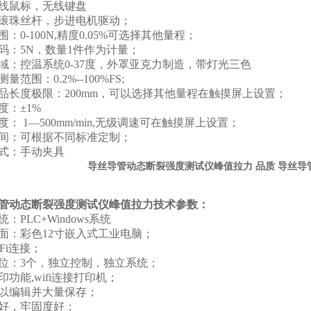
线鼠标，无线键盘
滚珠丝杆，步进电机驱动；
围：
0-100N,
精度
0.05%
可选择其他量程；
码：
5N
，数量
1
件作为计量；
域：控温系统
0-37
度，外罩亚克力制造，带灯光三色
测量范围：
0.2%--100%FS;
品长度
极限：
200mm
，可以选择其他量程在触摸屏上设置；
度：±
1%
度：
1
—
500mm/min,
无级调速可在触摸屏上设置；
间：可根据不同标准定制；
式：手动夹具
导丝导管动态断裂强度测试仪峰值拉力 品质 导丝导
管动态断裂强度测试仪峰值拉力
技术参数：
统：
PLC+Windows
系统
面：彩色
12
寸嵌入式工业电脑；
Fi
连接；
位：
3
个，独立控制，独立系统；
印功能
,wifi
连接打印机；
以编辑并大量保存；
好，牢固度好；