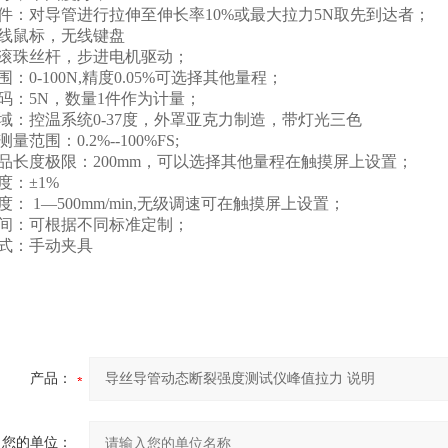
件：对导管进行拉伸至伸长率
10%
或最大拉力
5N
取先到达者；
线鼠标，无线键盘
滚珠丝杆，步进电机驱动；
围：
0-100N,
精度
0.05%
可选择其他量程；
码：
5N
，数量
1
件作为计量；
域：控温系统
0-37
度，外罩亚克力制造，带灯光三色
测量范围：
0.2%--100%FS;
品长度
极限：
200mm
，可以选择其他量程在触摸屏上设置；
度：±
1%
度：
1
—
500mm/min,
无级调速可在触摸屏上设置；
间：可根据不同标准定制；
式：手动夹具
产品：
您的单位：