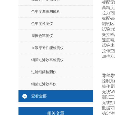
标配无
高精度
色牢度摩擦测试机
拉力范
标配砝
测试区
色牢度检测仪
试验力
夹持样
摩擦色牢度仪
速度精
试验速
血液穿透性能检测仪
拉伸空
加持方
细菌过滤效率检测仪
过滤细菌检测仪
导丝导
控制系
细菌过滤效率仪
操作界
无线
Wi
查看全部
测试工
无线打
数据可
相关文章
稳定性