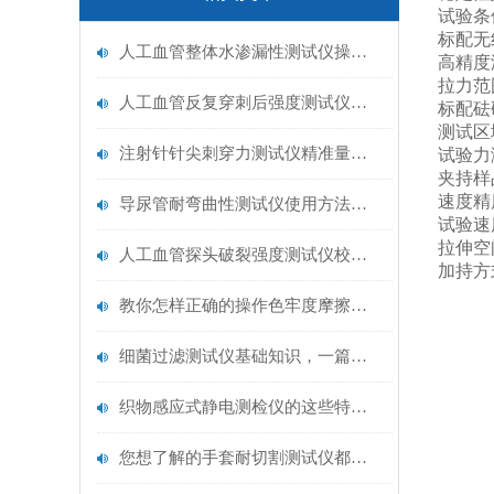
试验条
标配无
人工血管整体水渗漏性测试仪操作中最容易出错的步骤
高精度
拉力范
人工血管反复穿刺后强度测试仪是什么？透析患者的“生命管“质量靠它把关！
标配砝
测试区
注射针针尖刺穿力测试仪精准量化针尖锋利度，构筑临床安全防线
试验力
夹持样
速度精
导尿管耐弯曲性测试仪使用方法与操作规范
试验速
拉伸空
人工血管探头破裂强度测试仪校准规范：精准赋能医疗安全的技术基准
加持方
教你怎样正确的操作色牢度摩擦测试机
细菌过滤测试仪基础知识，一篇搞定
织物感应式静电测检仪的这些特点很少有人都知道
您想了解的手套耐切割测试仪都在这里了