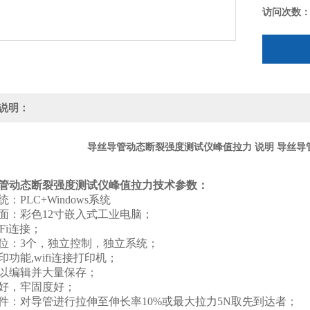
访问次数
说明：
导丝导管动态断裂强度测试仪峰值拉力 说明
导丝导
管动态断裂强度测试仪峰值拉力
技术参数：
统：
PLC+Windows
系统
面：彩色
12
寸嵌入式工业电脑；
Fi
连接；
位：
3
个，独立控制，独立系统；
印功能
,wifi
连接打印机；
以编辑并大量保存；
好，牢固度好；
件：对导管进行拉伸至伸长率
10%
或最大拉力
5N
取先到达者；