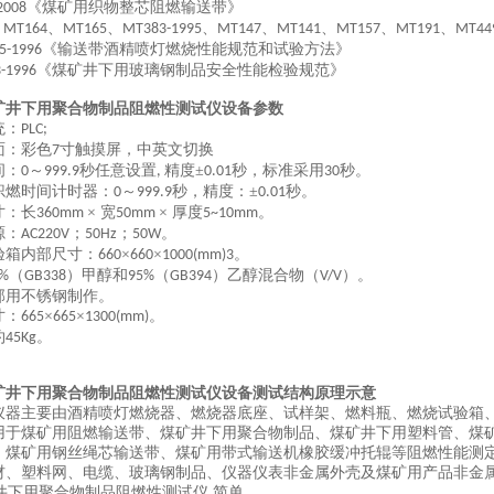
《煤矿用织物整芯阻燃输送带》
2008
、
、
、
、
、
、
、
、
MT164
MT165
MT383-1995
MT147
MT141
MT157
MT191
MT44
《输送带酒精喷灯燃烧性能规范和试验方法》
5-1996
《煤矿井下用玻璃钢制品安全性能检验规范》
-1996
矿井下用聚合物制品阻燃性测试仪设备参数
统：
PLC;
面：彩色
寸触摸屏，中英文切换
7
间：
～
秒任意设置
精度±
秒，标准采用
秒。
0
999.9
,
0.01
30
炽燃时间计时器：
～
秒，精度：±
秒。
0
999.9
0.01
寸：长
× 宽
× 厚度
。
360mm
50mm
5~10mm
源：
；
；
。
AC220V
50Hz
50W
验箱内部尺寸：
×
×
。
660
660
1000(mm)3
（
）甲醇和
（
）乙醇混合物（
）。
%
GB338
95%
GB394
V/V
部用不锈钢制作。
寸：
×
×
。
665
665
1300(mm)
约
。
45Kg
矿井下用聚合物制品阻燃性测试仪设备
测试结构原理
示意
仪器主要由酒精喷灯燃烧器、燃烧器底座、试样架、燃料瓶、燃烧试验箱
用于煤矿用阻燃输送带、煤矿井下用聚合物制品、煤矿井下用塑料管、煤
、煤矿用钢丝绳芯输送带、煤矿用带式输送机橡胶缓冲托辊等阻燃性能测
材、塑料网、电缆、玻璃钢制品、仪器仪表非金属外壳及煤矿用产品非金