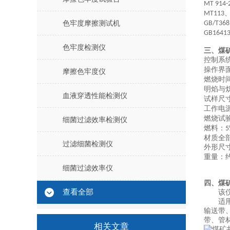
MT 914-
MT113
色牢度摩擦测试机
GB/T368
GB16413
色牢度检测仪
三、煤
控制系
操作界
摩擦色牢度仪
燃烧时
明焰与
血液穿透性能检测仪
试样尺
工作电
燃烧试
细菌过滤效率检测仪
燃料：
5
材质全
过滤细菌检测仪
外形尺
重量：
细菌过滤效率仪
四、煤
查看全部
该
适
输送带
带、管
相关文章