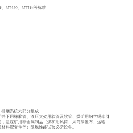
、
、
等标准
9
MT450
MTT98
、排烟系统六部分组成
矿井下用橡胶管、液压支架用软管及软管、煤矿用钢丝绳牵引
定，是煤矿用非金属制品（煤矿用风筒、风筒涂覆布、运输
属材料配套件等）阻燃性能试验必需设备。