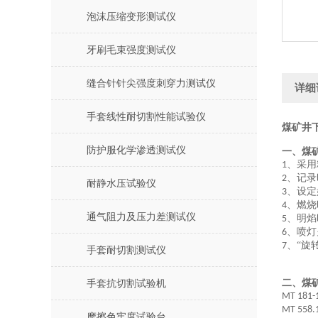
泡沫压缩变形测试仪
牙刷毛束强度测试仪
缝合针针尖强度刺穿力测试仪
详细
手套线性耐切割性能试验仪
煤矿井
防护服化学渗透测试仪
一、煤
、采用
1
、记录
2
耐静水压试验仪
、设定
3
、燃烧
4
通气阻力及压力差测试仪
、明焰
5
、喷灯
6
、“旋
7
手套耐切割测试仪
二、煤
手套抗切割试验机
MT 181-
MT 558.
摩擦色牢度试验台