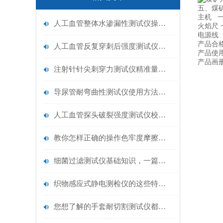
五、煤
主机 
人工血管整体水渗漏性测试仪操作中最容易出错的步骤
火焰尺 
电源线
产品合
人工血管反复穿刺后强度测试仪是什么？透析患者的“生命管“质量靠它把关！
产品使
产品画
注射针针尖刺穿力测试仪精准量化针尖锋利度，构筑临床安全防线
导尿管耐弯曲性测试仪使用方法与操作规范
人工血管探头破裂强度测试仪校准规范：精准赋能医疗安全的技术基准
教你怎样正确的操作色牢度摩擦测试机
细菌过滤测试仪基础知识，一篇搞定
织物感应式静电测检仪的这些特点很少有人都知道
您想了解的手套耐切割测试仪都在这里了