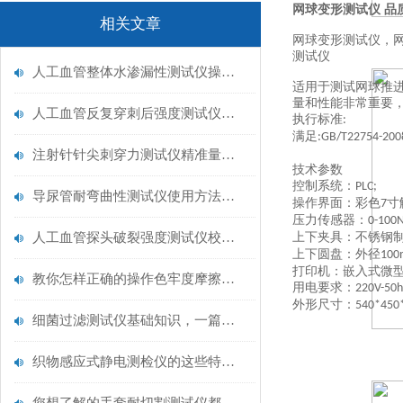
网球变形测试仪 品
相关文章
网球变形测试仪，网
测试仪
人工血管整体水渗漏性测试仪操作中最容易出错的步骤
适用于测试网球推
量和性能非常重要
人工血管反复穿刺后强度测试仪是什么？透析患者的“生命管“质量靠它把关！
执行标准
:
满足
:GB/T22754-200
注射针针尖刺穿力测试仪精准量化针尖锋利度，构筑临床安全防线
技术参数
控制系统：
PLC;
导尿管耐弯曲性测试仪使用方法与操作规范
操作界面：彩色
寸
7
压力传感器：
0-100
人工血管探头破裂强度测试仪校准规范：精准赋能医疗安全的技术基准
上下夹具：不锈钢
上下圆盘：外径
10
打印机：嵌入式微
教你怎样正确的操作色牢度摩擦测试机
用电要求：
220V-50h
外形尺寸：
540*45
细菌过滤测试仪基础知识，一篇搞定
织物感应式静电测检仪的这些特点很少有人都知道