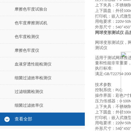
上下夹具：不锈钢
摩擦色牢度试验台
上下圆盘：外径
10
打印机：嵌入式微
用电要求：
220V-50h
色牢度摩擦测试机
外形尺寸：
540*45
网球变形测试仪 品
色牢度检测仪
网球变形测试仪，网
测试仪
摩擦色牢度仪
适用于测试网球推
量和性能非常重要
血液穿透性能检测仪
执行标准
:
满足
:GB/T22754-200
细菌过滤效率检测仪
技术参数
控制系统：
PLC;
过滤细菌检测仪
操作界面：彩色
寸
7
压力传感器：
0-100
细菌过滤效率仪
上下夹具：不锈钢
上下圆盘：外径
10
打印机：嵌入式微
查看全部
用电要求：
220V-50h
外形尺寸：
540*45