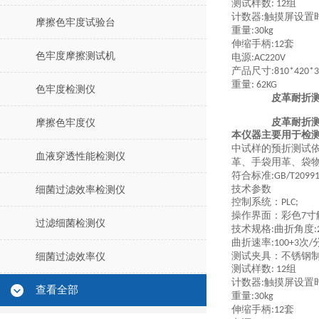
测试样数
组
: 12
计数器
触摸屏设置
:
摩擦色牢度试验台
重量
:
3
0kg
伸缩手柄
套
:12
色牢度摩擦测试机
电源
:AC220V
产品尺寸
:
81
0*420*
重量
: 6
2
KG
色牢度检测仪
皮革耐折测
皮革耐折测
摩擦色牢度仪
本仪器主要用于检
中试样的预折测试
血液穿透性能检测仪
革、手袋用革、袋
符合标准
:GB/T20991
技术参数
细菌过滤效率检测仪
控制系统：
PLC;
操作界面：彩色
寸
7
过滤细菌检测仪
技术规格
曲折角度
:
:
曲折速率
次
:100+3
/
测试夹具：不锈钢
细菌过滤效率仪
测试样数
组
: 12
计数器
触摸屏设置
:
查看全部
重量
:
3
0kg
伸缩手柄
套
:12