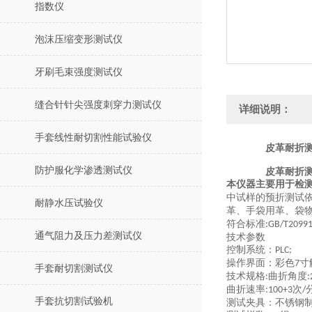
指数仪
泡沫压缩变形测试仪
牙刷毛束强度测试仪
缝合针针尖强度刺穿力测试仪
详细说明：
手套线性耐切割性能试验仪
皮革耐折测
防护服化学渗透测试仪
皮革耐折测
本仪器主要用于检
中试样的预折测试
耐静水压试验仪
革、手袋用革、袋
符合标准
:GB/T20991
通气阻力及压力差测试仪
技术参数
控制系统：
PLC;
操作界面：彩色
寸
7
手套耐切割测试仪
技术规格
曲折角度
:
:
曲折速率
次
:100+3
/
手套抗切割试验机
测试夹具：不锈钢