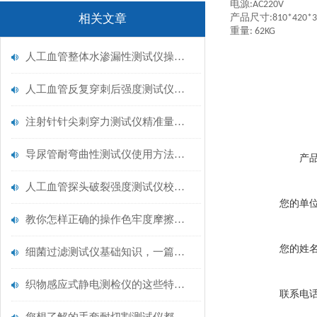
电源
:AC220V
相关文章
产品尺寸
:
81
0*420*
重量
: 6
2
KG
人工血管整体水渗漏性测试仪操作中最容易出错的步骤
人工血管反复穿刺后强度测试仪是什么？透析患者的“生命管“质量靠它把关！
注射针针尖刺穿力测试仪精准量化针尖锋利度，构筑临床安全防线
导尿管耐弯曲性测试仪使用方法与操作规范
产
人工血管探头破裂强度测试仪校准规范：精准赋能医疗安全的技术基准
您的单
教你怎样正确的操作色牢度摩擦测试机
您的姓
细菌过滤测试仪基础知识，一篇搞定
织物感应式静电测检仪的这些特点很少有人都知道
联系电