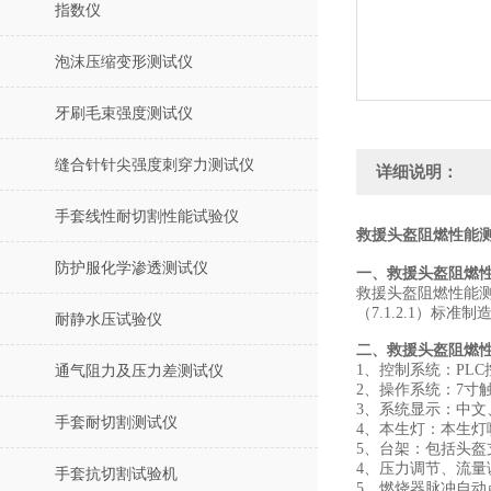
指数仪
泡沫压缩变形测试仪
牙刷毛束强度测试仪
缝合针针尖强度刺穿力测试仪
详细说明：
手套线性耐切割性能试验仪
救援头盔阻燃性能测
防护服化学渗透测试仪
一、
救援头盔阻燃
救援头盔
阻燃性能
（7.1.2.1）
标准制
耐静水压试验仪
二、
救援头盔阻燃
1、
控制系统：PLC
通气阻力及压力差测试仪
2、操作系统：7寸
3、系统显示：中文
手套耐切割测试仪
4、本生灯：本生灯喷
5、台架：包括头盔
4、压力调节、流量
手套抗切割试验机
5
、
燃烧器脉冲自动