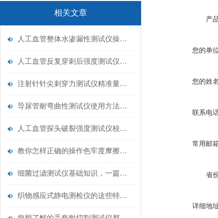
相关文章
产
人工血管整体水渗漏性测试仪操作中最容易出错的步骤
您的单
人工血管反复穿刺后强度测试仪是什么？透析患者的“生命管“质量靠它把关！
您的姓
注射针针尖刺穿力测试仪精准量化针尖锋利度，构筑临床安全防线
导尿管耐弯曲性测试仪使用方法与操作规范
联系电
人工血管探头破裂强度测试仪校准规范：精准赋能医疗安全的技术基准
常用邮
教你怎样正确的操作色牢度摩擦测试机
细菌过滤测试仪基础知识，一篇搞定
省
织物感应式静电测检仪的这些特点很少有人都知道
详细地