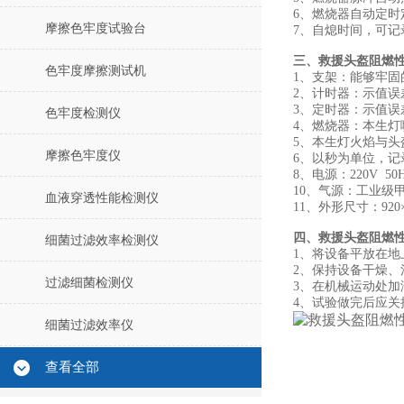
6
、
燃烧器自动定时
摩擦色牢度试验台
7
、自熄
时间，
可
记
三、
救援头盔阻燃
色牢度摩擦测试机
1、支架：能够牢
2、计时器：示值误差±
3、定时器：示值误差±
色牢度检测仪
4、燃烧器：
本生灯
5
、本生灯火焰与头
摩擦色牢度仪
6
、以秒为单位，记
8、电源：220V 50
10、气源：
工业级
血液穿透性能检测仪
11、外形尺寸：920×
四、
救援头盔阻燃
细菌过滤效率检测仪
1、将设备平放在地
2、保持设备干燥、
过滤细菌检测仪
3、在机械运动处加
4、试验做完后应关
细菌过滤效率仪
查看全部