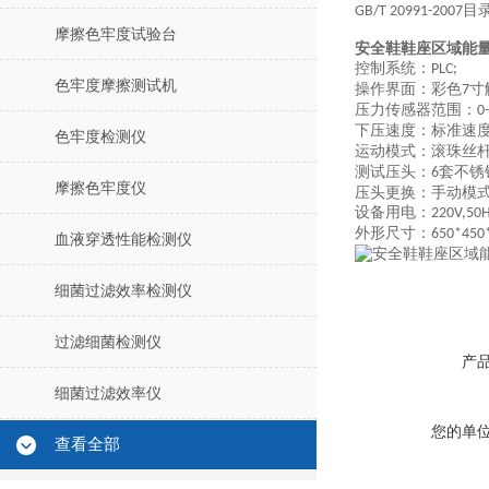
目
GB/T 20991-2007
摩擦色牢度试验台
安全鞋鞋座区域能
控制系统：
PLC;
色牢度摩擦测试机
操作界面：彩色
寸
7
压力传感器范围：
0
下压速度：标准速
色牢度检测仪
运动模式：滚珠丝
测试压头：
套不锈
6
摩擦色牢度仪
压头更换：手动模
设备用电：
220V,50H
外形尺寸：
650*45
血液穿透性能检测仪
细菌过滤效率检测仪
过滤细菌检测仪
产
细菌过滤效率仪
您的单
查看全部