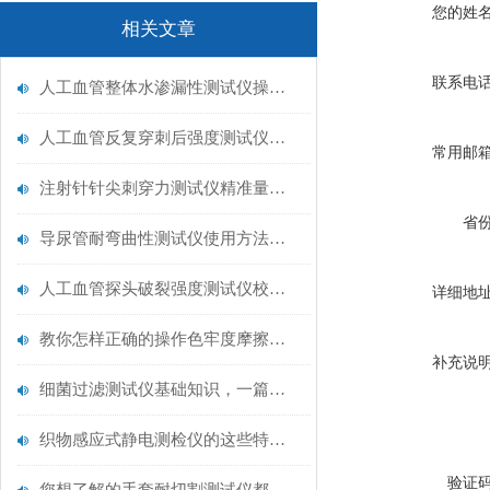
您的姓
相关文章
联系电
人工血管整体水渗漏性测试仪操作中最容易出错的步骤
人工血管反复穿刺后强度测试仪是什么？透析患者的“生命管“质量靠它把关！
常用邮
注射针针尖刺穿力测试仪精准量化针尖锋利度，构筑临床安全防线
省
导尿管耐弯曲性测试仪使用方法与操作规范
人工血管探头破裂强度测试仪校准规范：精准赋能医疗安全的技术基准
详细地
教你怎样正确的操作色牢度摩擦测试机
补充说
细菌过滤测试仪基础知识，一篇搞定
织物感应式静电测检仪的这些特点很少有人都知道
验证